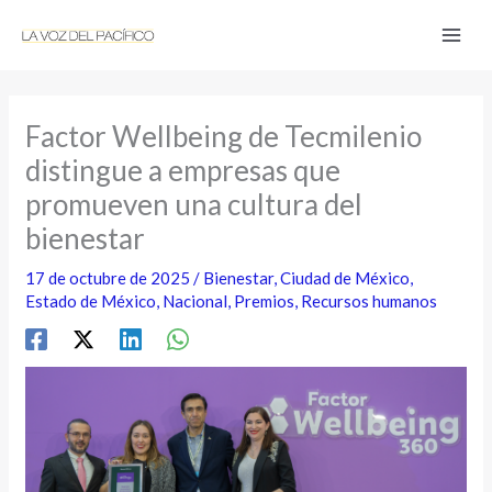
Ir
al
contenido
Factor Wellbeing de Tecmilenio
distingue a empresas que
promueven una cultura del
bienestar
17 de octubre de 2025
/
Bienestar
,
Ciudad de México
,
Estado de México
,
Nacional
,
Premios
,
Recursos humanos