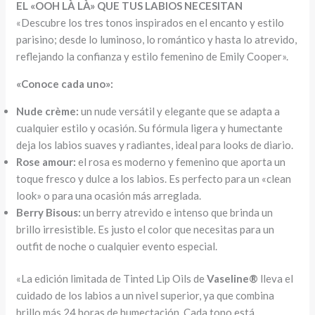
EL «OOH LÀ LÀ» QUE TUS LABIOS NECESITAN
«Descubre los tres tonos inspirados en el encanto y estilo
parisino; desde lo luminoso, lo romántico y hasta lo atrevido,
reflejando la confianza y estilo femenino de Emily Cooper».
«Conoce cada uno»:
Nude crème:
un nude versátil y elegante que se adapta a
cualquier estilo y ocasión. Su fórmula ligera y humectante
deja los labios suaves y radiantes, ideal para looks de diario.
Rose amour:
el rosa es moderno y femenino que aporta un
toque fresco y dulce a los labios. Es perfecto para un «clean
look» o para una ocasión más arreglada.
Berry Bisous:
un berry atrevido e intenso que brinda un
brillo irresistible. Es justo el color que necesitas para un
outfit de noche o cualquier evento especial.
«La edición limitada de Tinted Lip Oils de
Vaseline®
lleva el
cuidado de los labios a un nivel superior, ya que combina
brillo más 24 horas de humectación. Cada tono está