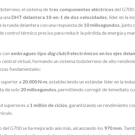
oterreno, el sistema de
tres componentes eléctricos
del G700 e
ra una
DHT delantera 10-en-1 de dos velocidades
, líder en la i
a la rueda delantera con una respuesta de
10 milisegundos
, junto
de control térmico preciso para reducir la pérdida de energía y ma
o con
embragues tipo
dog clutch
electrónicos en los ejes dela
central virtual, formando un sistema todoterreno de alto rendimie
lezas fundamentales:
 superior a
20.000 N·m
, estableciendo un estándar líder en la indus
ta de solo
20 milisegundos
, permitiendo corregir de inmediato c
d superiores a
1 millón de ciclos
, garantizando un rendimiento con
hículo.
o del G700 se ha mejorado aún más, alcanzando los
970 mm
. Tamb