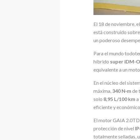
El 18 de noviembre, e
está construido sobr
un poderoso desempeñ
Para el mundo todoter
híbrido
super iDM-O
equivalente a un moto
En el núcleo del siste
máxima,
340 N·m
de t
solo
8,95 L/100 km
a 
eficiente y económico 
El motor GAIA 2.0TD
protección de nivel
IP
totalmente selladas, 