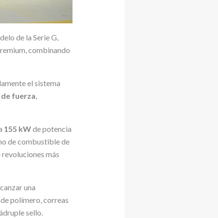
elo de la Serie G,
 premium, combinando
damente el sistema
 de fuerza
,
a
155 kW
de potencia
mo de combustible de
e revoluciones más
lcanzar una
 de polímero, correas
druple sello.