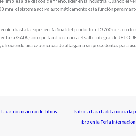
de limpieza de discos de freno
, líder en la industria. Cuando el v
00 mm
, el sistema activa automáticamente esta función para mant
écnica hasta la experiencia final del producto, el G700 no solo d
tectura GAIA
, sino que también marca el salto integral de JETOU
e, ofreciendo una experiencia de alta gama sin precedentes para usu
s para un invierno de labios
Patricia Lara Ladd anuncia la 
libro en la Feria Internacio