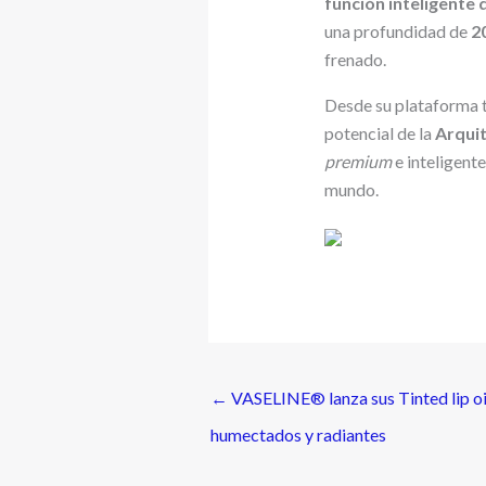
función inteligente 
una profundidad de
2
frenado.
Desde su plataforma t
potencial de la
Arqui
premium
e inteligent
mundo.
←
VASELINE® lanza sus Tinted lip oil
humectados y radiantes