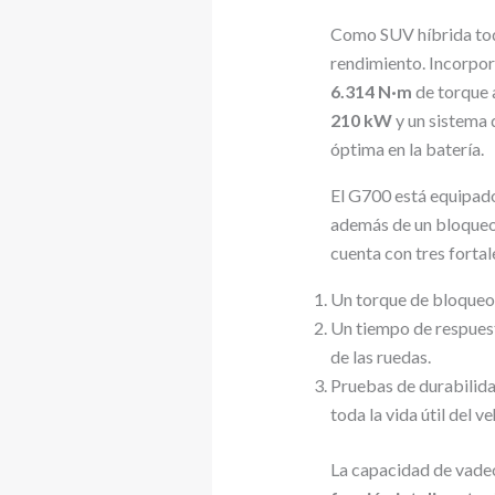
Como SUV híbrida tod
rendimiento. Incorpo
6.314 N·m
de torque 
210 kW
y un sistema 
óptima en la batería.
El G700 está equipad
además de un bloqueo 
cuenta con tres forta
Un torque de bloqueo
Un tiempo de respues
de las ruedas.
Pruebas de durabilida
toda la vida útil del ve
La capacidad de vade