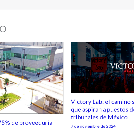
O
Victory Lab: el camino 
que aspiran a puestos d
tribunales de México
75% de proveeduría
7 de noviembre de 2024