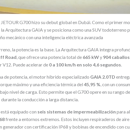
l JETOUR G700 hizo su debut global en Dubái. Como el primer mod
e la Arquitectura GAIA y se posiciona como una SUV todoterreno
o mecánico con una inteligencia eléctrica avanzada
reno, la potencia es la base. La Arquitectura GAIA integra profun
ff Road
, que ofrece una potencia total de
665 kW
y
904 caballos
r V12. Puede acelerar de
0 a 100 km/h en solo 4,6 segundos
.
ma de potencia, el motor híbrido especializado
GAIA 2.0TD
entreg
orque máximo y una eficiencia térmica del
45,95 %
, con un consu
bajo nivel de carga. Esto permite que el G700 opere en su rango d
durante la conducción a larga distancia.
 está equipado con
seis sistemas de impermeabilización
para a
68
frente a entornos extremos. Estos incluyen respiraderos de aire
un generador con certificación IP68 y bobinas de encendido con cuá