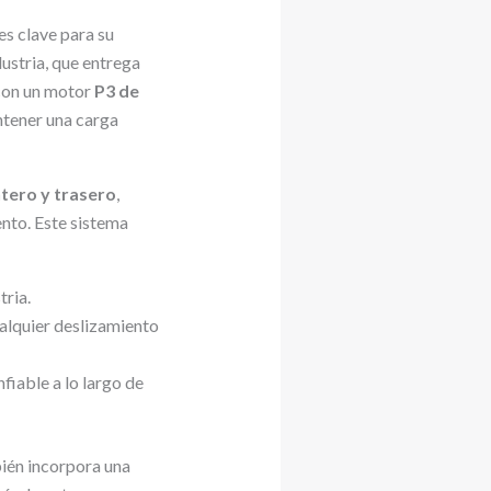
s clave para su
ndustria, que entrega
 con un motor
P3 de
ntener una carga
ntero y trasero
,
nto. Este sistema
tria.
ualquier deslizamiento
fiable a lo largo de
ién incorpora una