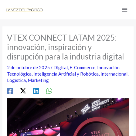
Ir
al
contenido
VTEX CONNECT LATAM 2025:
innovación, inspiración y
disrupción para la industria digital
2 de octubre de 2025
/
Digital
,
E-Commerce
,
Innovación
Tecnológica
,
Inteligencia Artificial y Robótica
,
Internacional
,
Logística
,
Marketing