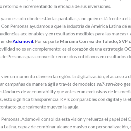
 retorno e incrementando la eficacia de sus inversiones.
a no es solo dónde están las pantallas, sino quién está frente a el
 Con Personas ayudamos a que la industria de América Latina dé ese
audiencias accionables y en resultados medibles para las marcas»,
der de
Adsmovil
. Por su parte
Mariana Correa de Toledo, SVP
ovilidad no es un complemento; es el corazón de una estrategia O
 de Personas para convertir recorridos cotidianos en resultados d
 vive un momento clave en la región: la digitalización, el acceso a 
ivar campañas de manera ágil a través de modelos
self-service
o ges
tándares de accountability que antes eran exclusivos de los medio
, esto significa transparencia, KPIs comparables con digital y la ef
 contacto que realmente mueven la aguja.
ersonas, Adsmovil consolida esta visión y refuerza el papel del
a Latina, capaz de combinar alcance masivo con personalización, e