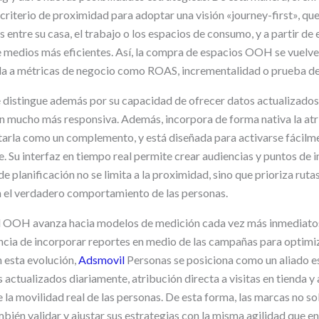
criterio de proximidad para adoptar una visión «journey-first», qu
 entre su casa, el trabajo o los espacios de consumo, y a partir de
e medios más eficientes. Así, la compra de espacios OOH se vuelve
da a métricas de negocio como ROAS, incrementalidad o prueba de 
 distingue además por su capacidad de ofrecer datos actualizados
ón mucho más responsiva. Además, incorpora de forma nativa la atri
ratarla como un complemento, y está diseñada para activarse fácil
. Su interfaz en tiempo real permite crear audiencias y puntos de i
e planificación no se limita a la proximidad, sino que prioriza ruta
n el verdadero comportamiento de las personas.
del OOH avanza hacia modelos de medición cada vez más inmediato
ncia de incorporar reportes en medio de las campañas para optimi
n esta evolución,
Adsmovil
Personas se posiciona como un aliado e
s actualizados diariamente, atribución directa a visitas en tienda y
e la movilidad real de las personas. De esta forma, las marcas no so
mbién validar y ajustar sus estrategias con la misma agilidad que e