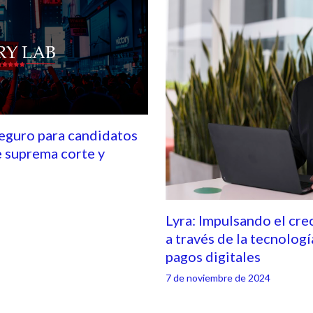
seguro para candidatos
e suprema corte y
Lyra: Impulsando el cre
a través de la tecnologí
pagos digitales
7 de noviembre de 2024