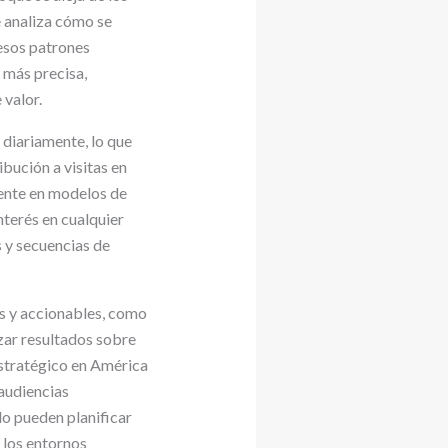
e analiza cómo se
 esos patrones
 más precisa,
valor.
 diariamente, lo que
bución a visitas en
mente en modelos de
nterés en cualquier
s y secuencias de
s y accionables, como
zar resultados sobre
stratégico en América
 audiencias
lo pueden planificar
n los entornos