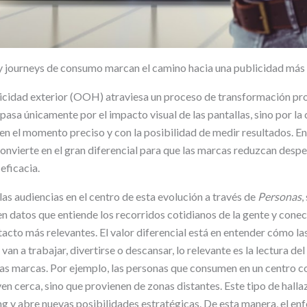
y journeys de consumo marcan el camino hacia una publicidad más 
blicidad exterior (OOH) atraviesa un proceso de transformación p
o pasa únicamente por el impacto visual de las pantallas, sino por la
 en el momento preciso y con la posibilidad de medir resultados. En
convierte en el gran diferencial para que las marcas reduzcan desp
eficacia.
las audiencias en el centro de esta evolución a través de
Personas
,
en datos que entiende los recorridos cotidianos de la gente y cone
acto más relevantes. El valor diferencial está en entender cómo la
an a trabajar, divertirse o descansar, lo relevante es la lectura del
 las marcas. Por ejemplo, las personas que consumen en un centro c
en cerca, sino que provienen de zonas distantes. Este tipo de hall
ng y abre nuevas posibilidades estratégicas. De esta manera, el enf