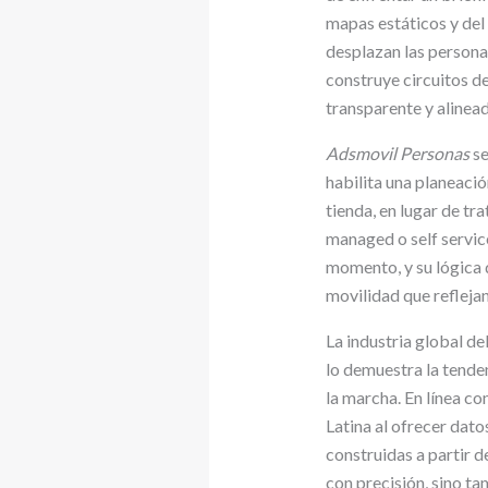
mapas estáticos y del 
desplazan las personas
construye circuitos d
transparente y alinea
Adsmovil Personas
se
habilita una planeaci
tienda, en lugar de t
managed o self service
momento, y su lógica d
movilidad que refleja
La industria global 
lo demuestra la tende
la marcha. En línea co
Latina al ofrecer dato
construidas a partir d
con precisión, sino ta