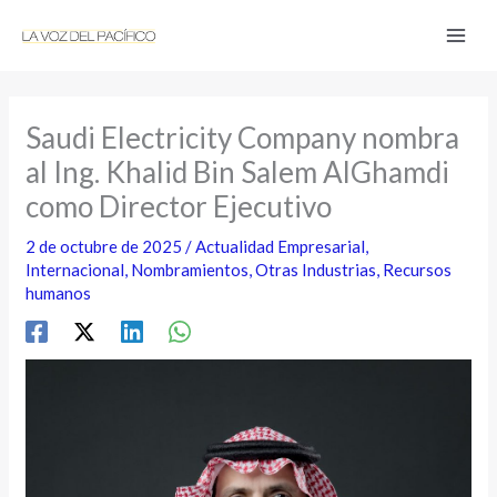
Ir
al
contenido
Saudi Electricity Company nombra
al Ing. Khalid Bin Salem AlGhamdi
como Director Ejecutivo
2 de octubre de 2025
/
Actualidad Empresarial
,
Internacional
,
Nombramientos
,
Otras Industrias
,
Recursos
humanos