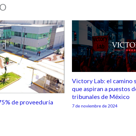
O
Victory Lab: el camino 
que aspiran a puestos d
tribunales de México
75% de proveeduría
7 de noviembre de 2024