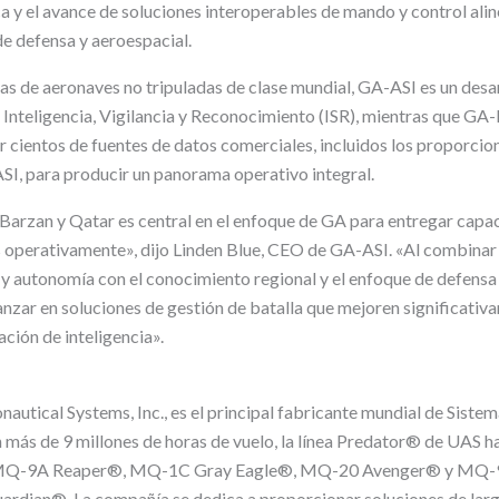
a y el avance de soluciones interoperables de mando y control alin
e defensa y aeroespacial.
s de aeronaves no tripuladas de clase mundial, GA-ASI es un des
Inteligencia, Vigilancia y Reconocimiento (ISR), mientras que GA-I
 cientos de fuentes de datos comerciales, incluidos los proporcio
SI, para producir un panorama operativo integral.
Barzan y Qatar es central en el enfoque de GA para entregar cap
 operativamente», dijo Linden Blue, CEO de GA-ASI. «Al combinar
 y autonomía con el conocimiento regional y el enfoque de defens
nzar en soluciones de gestión de batalla que mejoren significativ
ación de inteligencia».
autical Systems, Inc., es el principal fabricante mundial de Sist
 más de 9 millones de horas de vuelo, la línea Predator® de UAS 
ye MQ-9A Reaper®, MQ-1C Gray Eagle®, MQ-20 Avenger® y MQ
dian®. La compañía se dedica a proporcionar soluciones de larga