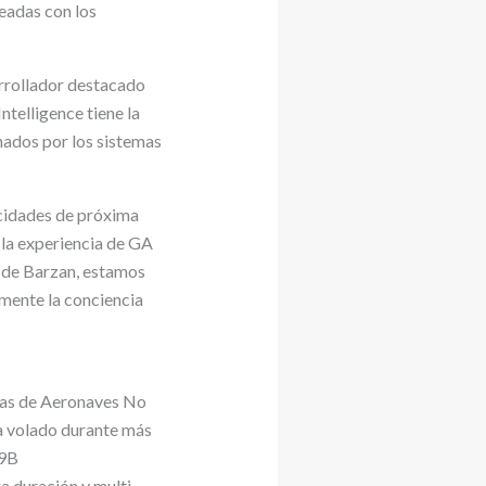
eadas con los
arrollador destacado
ntelligence tiene la
nados por los sistemas
acidades de próxima
 la experiencia de GA
a de Barzan, estamos
amente la conciencia
emas de Aeronaves No
ha volado durante más
-9B
 duración y multi-