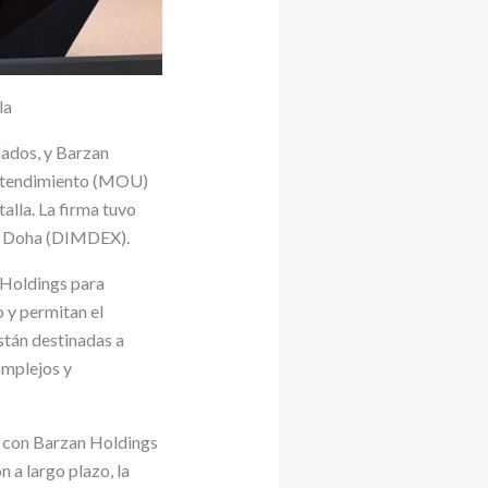
la
lados, y Barzan
Entendimiento (MOU)
alla. La firma tuvo
de Doha (DIMDEX).
 Holdings para
o y permitan el
están destinadas a
omplejos y
n con Barzan Holdings
 a largo plazo, la