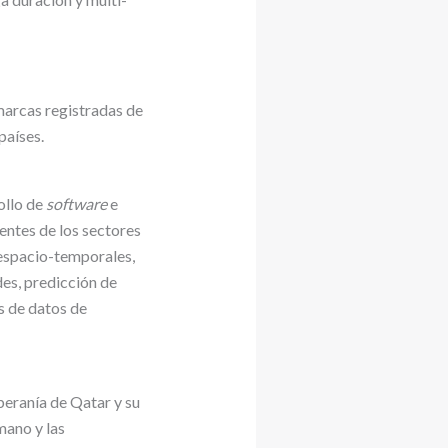
marcas registradas de
países.
ollo de
software
e
entes de los sectores
 espacio-temporales,
des, predicción de
s de datos de
beranía de Qatar y su
mano y las