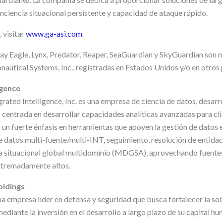
nciencia situacional persistente y capacidad de ataque rápido.
 visitar
www.ga-asi.com
.
ay Eagle, Lynx, Predator, Reaper, SeaGuardian y SkyGuardian son 
autical Systems, Inc., registradas en Estados Unidos y/o en otros 
igence
ated Intelligence, Inc. es una empresa de ciencia de datos, desarr
 centrada en desarrollar capacidades analíticas avanzadas para cli
n un fuerte énfasis en herramientas que apoyen la gestión de datos
de datos multi-fuente/multi-INT, seguimiento, resolución de entida
ia situacional global multidominio (MDGSA), aprovechando fuente
tremadamente altos.
oldings
a empresa líder en defensa y seguridad que busca fortalecer la so
ediante la inversión en el desarrollo a largo plazo de su capital hu