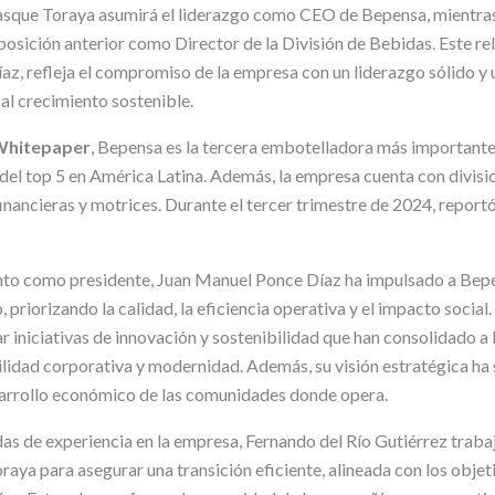
asque Toraya asumirá el liderazgo como CEO de Bepensa, mientras
posición anterior como Director de la División de Bebidas. Este re
z, refleja el compromiso de la empresa con un liderazgo sólido y 
al crecimiento sostenible.
hitepaper
, Bepensa es la tercera embotelladora más important
del top 5 en América Latina. Además, la empresa cuenta con divisio
inancieras y motrices. Durante el tercer trimestre de 2024, report
o como presidente, Juan Manuel Ponce Díaz ha impulsado a Bepe
 priorizando la calidad, la eficiencia operativa y el impacto social.
 iniciativas de innovación y sostenibilidad que han consolidado 
idad corporativa y modernidad. Además, su visión estratégica ha
sarrollo económico de las comunidades donde opera.
s de experiencia en la empresa, Fernando del Río Gutiérrez trab
aya para asegurar una transición eficiente, alineada con los objet