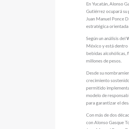
En Yucatán, Alonso G
Gutiérrez ocupará su 
Juan Manuel Ponce Día
estratégica orientada 
Según un análisis del
W
México y está dentro 
bebidas alcohólicas, f
millones de pesos.
Desde su nombramient
crecimiento sostenido,
permitido implementar
modelo de responsabil
para garantizar el de
Con más de dos década
con Alonso Gasque Tor