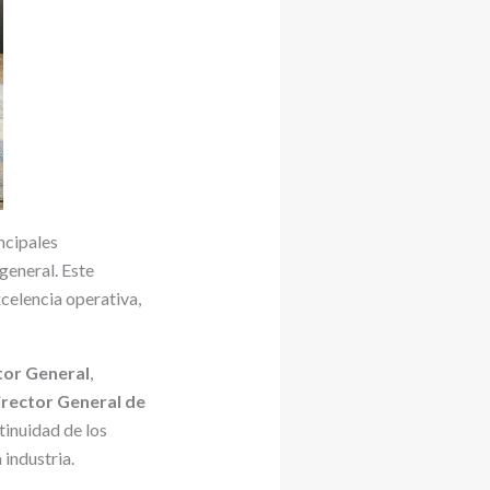
ncipales
general. Este
celencia operativa,
tor General
,
irector General de
ntinuidad de los
 industria.