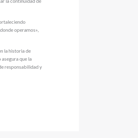
ar la continuidad de
ortaleciendo
s donde operamos»,
 la historia de
o asegura que la
de responsabilidad y