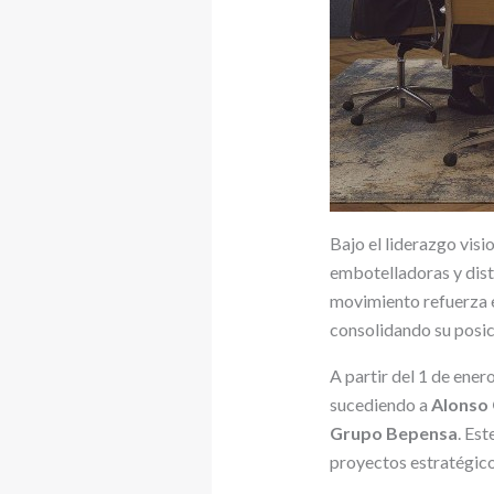
Bajo el liderazgo vis
embotelladoras y distr
movimiento refuerza e
consolidando su posi
A partir del 1 de ener
sucediendo a
Alonso
Grupo Bepensa
. Es
proyectos estratégico