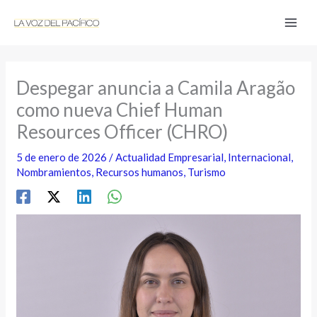
Ir
al
contenido
Despegar anuncia a Camila Aragão
como nueva Chief Human
Resources Officer (CHRO)
5 de enero de 2026
/
Actualidad Empresarial
,
Internacional
,
Nombramientos
,
Recursos humanos
,
Turismo