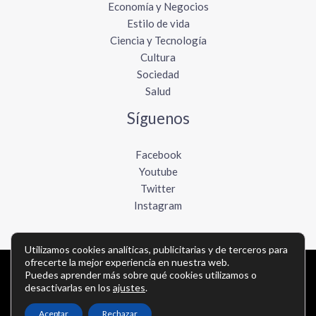
Economía y Negocios
Estilo de vida
Ciencia y Tecnología
Cultura
Sociedad
Salud
Síguenos
Facebook
Youtube
Twitter
Instagram
Utilizamos cookies analíticas, publicitarias y de terceros para
ofrecerte la mejor experiencia en nuestra web.
Copyright © Todos los derechos reservados -
Puedes aprender más sobre qué cookies utilizamos o
desactivarlas en los
ajustes
.
lavozdelpacifico.com
Aceptar
Rechazar
Política de privacidad
-
Política de cookies
-
Contacto