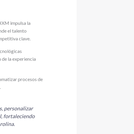
 HXM impulsa la
nde el talento
petitiva clave.
ecnológicas
n de la experiencia
tomatizar procesos de
.
, personalizar
l, fortaleciendo
rolina.