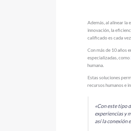
Además, al alinear la
innovación, la eficien
calificado es cada ve
Con más de 10 años en
especializadas, como
humana.
Estas soluciones perm
recursos humanos e inc
«Con este tipo 
experiencias y m
así la conexión 