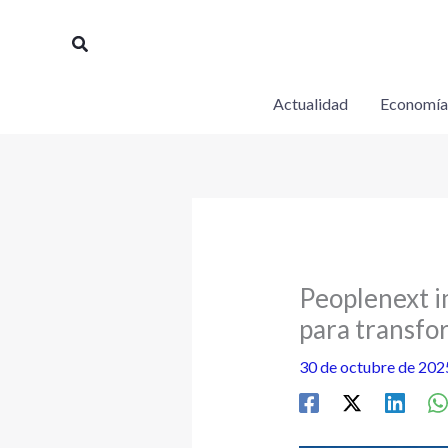
Ir
al
Buscar
contenido
Actualidad
Economía
Peoplenext i
para transfor
30 de octubre de 20