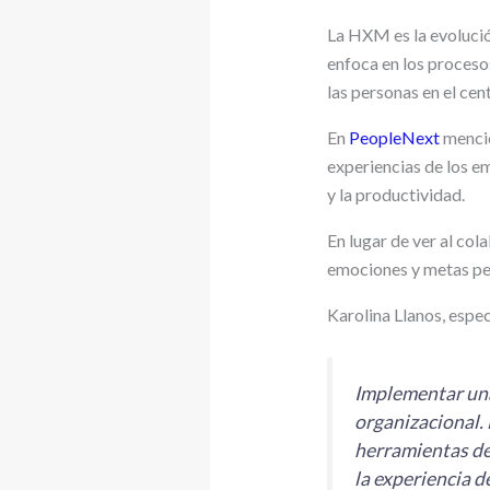
La HXM es la evolució
enfoca en los proceso
las personas en el cen
En
PeopleNext
mencio
experiencias de los e
y la productividad.
En lugar de ver al co
emociones y metas per
Karolina Llanos, espe
Implementar una
organizacional. 
herramientas de
la experiencia d