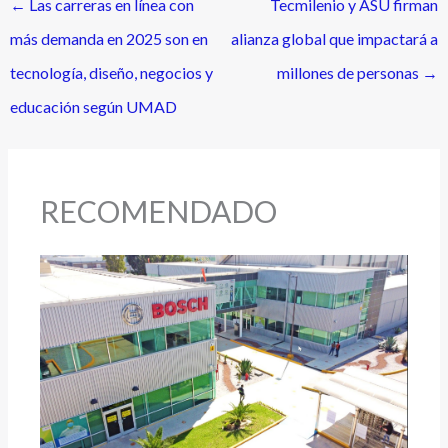
←
Las carreras en línea con
Tecmilenio y ASU firman
más demanda en 2025 son en
alianza global que impactará a
tecnología, diseño, negocios y
millones de personas
→
educación según UMAD
RECOMENDADO