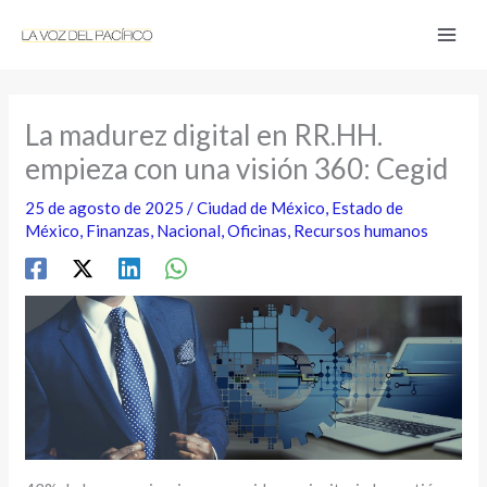
Ir
al
contenido
La madurez digital en RR.HH.
empieza con una visión 360: Cegid
25 de agosto de 2025
/
Ciudad de México
,
Estado de
México
,
Finanzas
,
Nacional
,
Oficinas
,
Recursos humanos