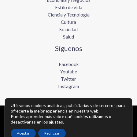
Economía y Negocios
Estilo de vida
Ciencia y Tecnología
Cultura
Sociedad
Salud
Síguenos
Facebook
Youtube
Twitter
Instagram
Utilizamos cookies analíticas, publicitarias y de terceros para
ofrecerte la mejor experiencia en nuestra web.
Copyright © Todos los derechos reservados -
Puedes aprender más sobre qué cookies utilizamos o
desactivarlas en los
ajustes
.
lavozdelpacifico.com
Aceptar
Rechazar
Política de privacidad
-
Política de cookies
-
Contacto