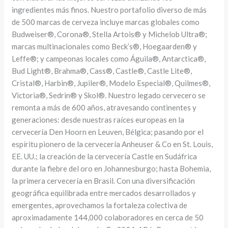
ingredientes más finos. Nuestro portafolio diverso de más
de 500 marcas de cerveza incluye marcas globales como
Budweiser®, Corona®, Stella Artois® y Michelob Ultra®;
marcas multinacionales como Beck’s®, Hoegaarden® y
Leffe®; y campeonas locales como Águila®, Antarctica®,
Bud Light®, Brahma®, Cass®, Castle®, Castle Lite®,
Cristal®, Harbin®, Jupiler®, Modelo Especial®, Quilmes®,
Victoria®, Sedrin® y Skol®. Nuestro legado cervecero se
remonta a más de 600 años, atravesando continentes y
generaciones: desde nuestras raíces europeas en la
cervecería Den Hoorn en Leuven, Bélgica; pasando por el
espíritu pionero de la cervecería Anheuser & Co en St. Louis,
EE. UU.; la creación de la cervecería Castle en Sudáfrica
durante la fiebre del oro en Johannesburgo; hasta Bohemia,
la primera cervecería en Brasil. Con una diversificación
geográfica equilibrada entre mercados desarrollados y
emergentes, aprovechamos la fortaleza colectiva de
aproximadamente 144,000 colaboradores en cerca de 50