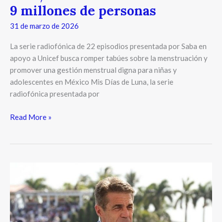
9
9 millones de personas
millones
31 de marzo de 2026
de
personas
La serie radiofónica de 22 episodios presentada por Saba en
apoyo a Unicef busca romper tabúes sobre la menstruación y
promover una gestión menstrual digna para niñas y
adolescentes en México Mis Días de Luna, la serie
radiofónica presentada por
Read More »
USPA
Global
y
ESPN
amplían