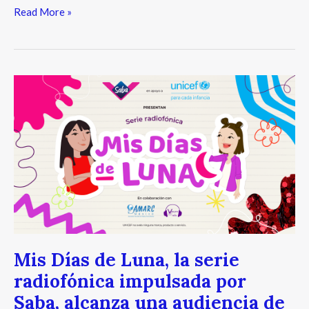
Read More »
Mis
Días
de
Luna,
la
serie
radiofónica
impulsada
por
Saba,
alcanza
Mis Días de Luna, la serie
una
radiofónica impulsada por
audiencia
Saba, alcanza una audiencia de
de