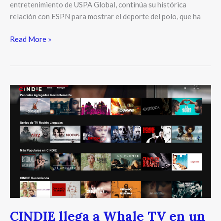
entretenimiento de USPA Global, continúa su histórica
relación con ESPN para mostrar el deporte del polo, que ha
Read More »
CINDIE
llega
a
Whale
TV
en
un
ecosistema
integrado
CINDIE llega a Whale TV en un