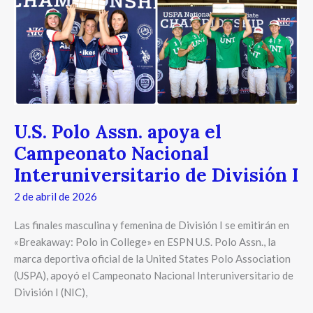
Assn.
apoya
el
Campeonato
Nacional
Interuniversitario
de
División
U.S. Polo Assn. apoya el
I
Campeonato Nacional
Interuniversitario de División I
2 de abril de 2026
Las finales masculina y femenina de División I se emitirán en
«Breakaway: Polo in College» en ESPN U.S. Polo Assn., la
marca deportiva oficial de la United States Polo Association
(USPA), apoyó el Campeonato Nacional Interuniversitario de
División I (NIC),