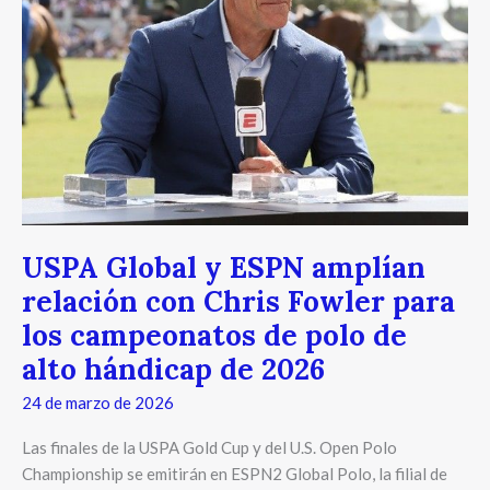
relación
con
Chris
Fowler
para
los
campeonatos
de
polo
de
USPA Global y ESPN amplían
alto
relación con Chris Fowler para
hándicap
los campeonatos de polo de
de
2026
alto hándicap de 2026
24 de marzo de 2026
Las finales de la USPA Gold Cup y del U.S. Open Polo
Championship se emitirán en ESPN2 Global Polo, la filial de