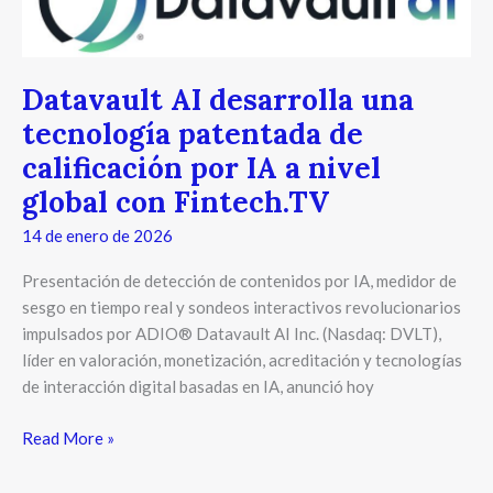
una
tecnología
patentada
Datavault AI desarrolla una
de
tecnología patentada de
calificación
por
calificación por IA a nivel
IA
global con Fintech.TV
a
nivel
14 de enero de 2026
global
Presentación de detección de contenidos por IA, medidor de
con
sesgo en tiempo real y sondeos interactivos revolucionarios
Fintech.TV
impulsados por ADIO® Datavault AI Inc. (Nasdaq: DVLT),
líder en valoración, monetización, acreditación y tecnologías
de interacción digital basadas en IA, anunció hoy
Read More »