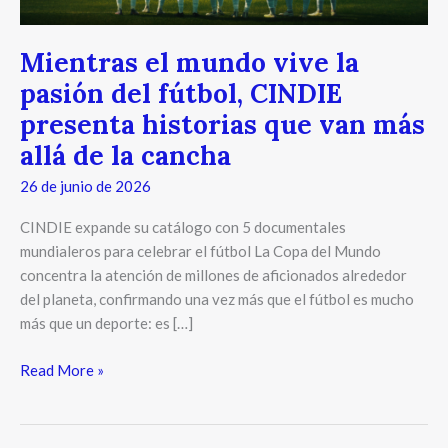
presenta
historias
Mientras el mundo vive la
que
pasión del fútbol, CINDIE
van
presenta historias que van más
más
allá
allá de la cancha
de
26 de junio de 2026
la
cancha
CINDIE expande su catálogo con 5 documentales
mundialeros para celebrar el fútbol La Copa del Mundo
concentra la atención de millones de aficionados alrededor
del planeta, confirmando una vez más que el fútbol es mucho
más que un deporte: es […]
Read More »