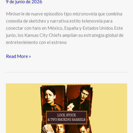
9 de junio de 2026
Miniserie de nueve episodios tipo micronovela que combina
comedia de sketches y narrativa estilo telenovela para
conectar con fans en México, España y Estados Unidos Este
junio, los Kansas City Chiefs amplían su estrategia global de
entretenimiento con el estreno
Read More »
CINDIE
presenta
sus
estrenos
de
mayo:
cine