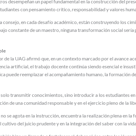
ros desempeñan un papel fundamental en la construcción del prese
studiantes con pensamiento crítico, responsabilidad y valores hum
da consejo, en cada desafío académico, están construyendo los cimi
bajo constante de un maestro, ninguna transformación social sería p
ble
ctor de la UAG afirmó que, en un contexto marcado por el avance ac
encia artificial, el trabajo docente continúa siendo esencial e insus
ca puede reemplazar el acompañamiento humano, la formación del c
solo transmitir conocimientos, sino introducir a los estudiantes en
ción de una comunidad responsable y en el ejercicio pleno de la lib
 no se agota en la instrucción, encuentra la realización plena en la 
l cultivo del juicio prudente y en la integración del saber con la vi