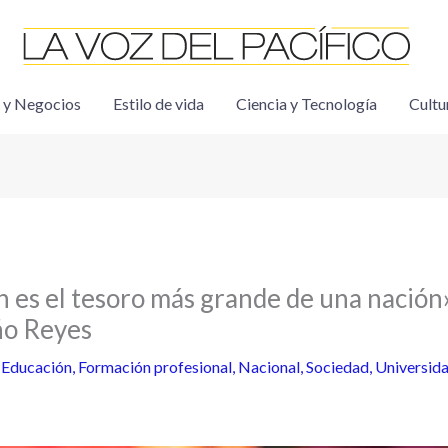
 y Negocios
Estilo de vida
Ciencia y Tecnología
Cultu
 es el tesoro más grande de una nación»,
ño Reyes
/
Educación
,
Formación profesional
,
Nacional
,
Sociedad
,
Universid