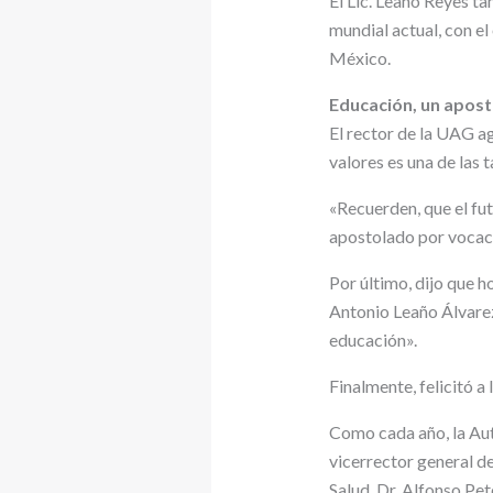
El Lic. Leaño Reyes ta
mundial actual, con e
México.
Educación, un apos
El rector de la UAG a
valores es una de las 
«Recuerden, que el fut
apostolado por vocació
Por último, dijo que h
Antonio Leaño Álvarez 
educación».
Finalmente, felicitó a
Como cada año, la Aut
vicerrector general de
Salud, Dr. Alfonso Pet