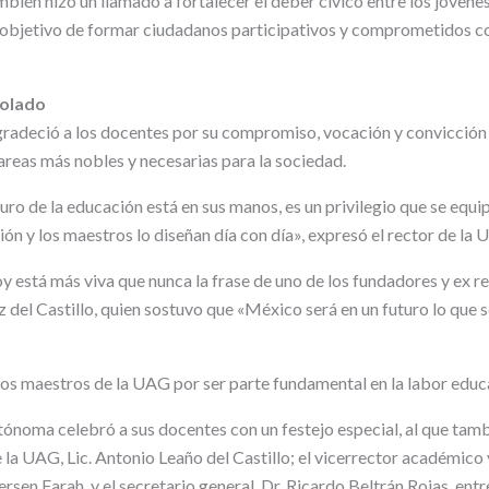
mbién hizo un llamado a fortalecer el deber cívico entre los jóvene
l objetivo de formar ciudadanos participativos y comprometidos co
tolado
gradeció a los docentes por su compromiso, vocación y convicción
tareas más nobles y necesarias para la sociedad.
uro de la educación está en sus manos, es un privilegio que se equi
n y los maestros lo diseñan día con día», expresó el rector de la 
oy está más viva que nunca la frase de uno de los fundadores y ex re
del Castillo, quien sostuvo que «México será en un futuro lo que se
 los maestros de la UAG por ser parte fundamental en la labor educat
ónoma celebró a sus docentes con un festejo especial, al que tambi
 la UAG, Lic. Antonio Leaño del Castillo; el vicerrector académico 
ersen Farah, y el secretario general, Dr. Ricardo Beltrán Rojas, entr