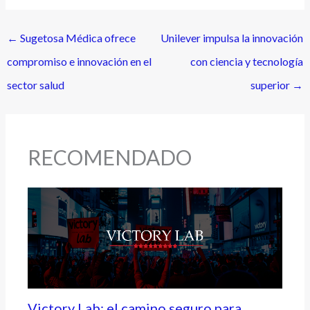
←
Sugetosa Médica ofrece
Unilever impulsa la innovación
compromiso e innovación en el
con ciencia y tecnología
sector salud
superior
→
RECOMENDADO
Victory Lab: el camino seguro para