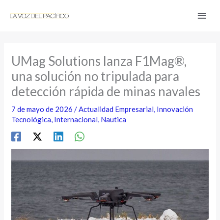
Ir
al
contenido
UMag Solutions lanza F1Mag®,
una solución no tripulada para
detección rápida de minas navales
7 de mayo de 2026
/
Actualidad Empresarial
,
Innovación
Tecnológica
,
Internacional
,
Nautica