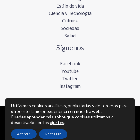
Estilo de vida
Ciencia y Tecnología
Cultura
Sociedad
Salud
Síguenos
Facebook
Youtube
Twitter
Instagram
Utilizamos cookies analíticas, publicitarias y de terceros para
ofrecerte la mejor experiencia en nuestra web.
Puedes aprender más sobre qué cookies utilizamos o
Copyright © Todos los derechos reservados -
desactivarlas en los
ajustes
.
lavozdelpacifico.com
Aceptar
Rechazar
Política de privacidad
-
Política de cookies
-
Contacto