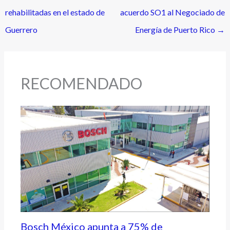
rehabilitadas en el estado de
acuerdo SO1 al Negociado de
Guerrero
Energía de Puerto Rico
→
RECOMENDADO
Bosch México apunta a 75% de