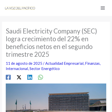
Ir
al
contenido
Saudi Electricity Company (SEC)
logra crecimiento del 22% en
beneficios netos en el segundo
trimestre 2025
11 de agosto de 2025
/
Actualidad Empresarial
,
Finanzas
,
Internacional
,
Sector Energético