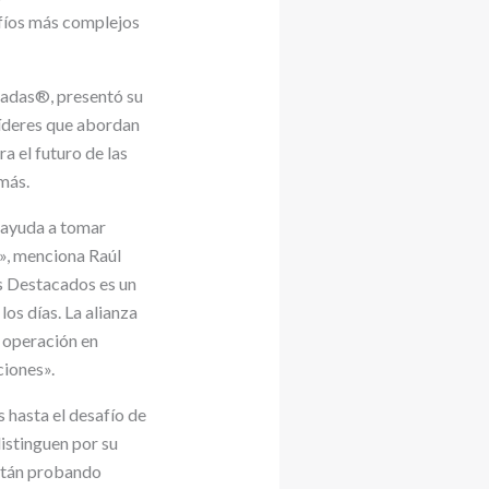
afíos más complejos
tadas®, presentó su
 líderes que abordan
a el futuro de las
 más.
s ayuda a tomar
», menciona Raúl
s Destacados es un
os días. La alianza
a operación en
ciones».
 hasta el desafío de
istinguen por su
Están probando