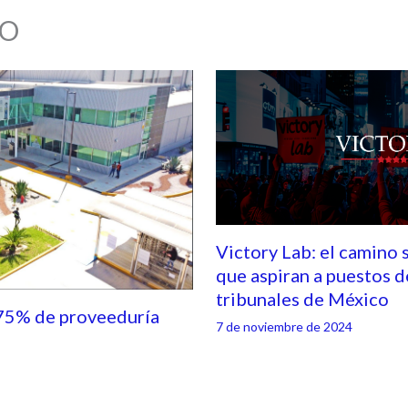
O
Victory Lab: el camino 
que aspiran a puestos d
tribunales de México
75% de proveeduría
7 de noviembre de 2024