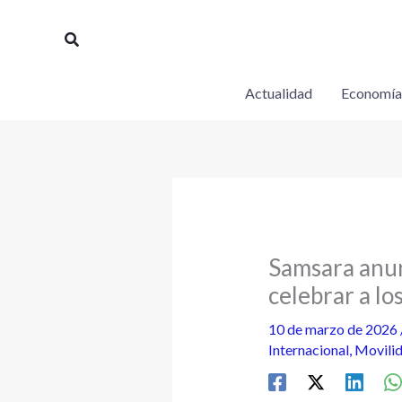
Ir
al
Buscar
contenido
Actualidad
Economía
Samsara anun
celebrar a lo
10 de marzo de 2026
Internacional
,
Movilid