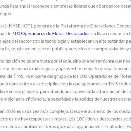
unda lista anual reconoce a empresas líderes que abordan los des
ología
a») (NYSE: IOT), pionera de la Plataforma de Operaciones Conec
ual de
100 Operadores de Flotas Destacados
. La lista reconoce a
ejos del sector con la tecnología y establecen un alto estándar par
orte, construcción, sector público, servicios de campo, aviación y
italización no es una meta por sí sola, sino una herramienta que no
perar de manera más segura y aprovechar mejor lo que ya tenemos
ral de TMS. «Ser parte del grupo de los 100 Operadores de Flota
ajo constante y a la disciplina con la que operamos en TMS todos l
lave en ese proceso, permitiéndonos convertir la información de l
 mejoran la eficiencia, la seguridad y la solidez de nuestras opera
 en 2026 es cada vez más complejo. Desde el aumento de los costos
ctores, no hay respuestas simples. Los 100 líderes destacados se d
sin miedo a cambiar el
status quo
para lograr nuevos resultados. 