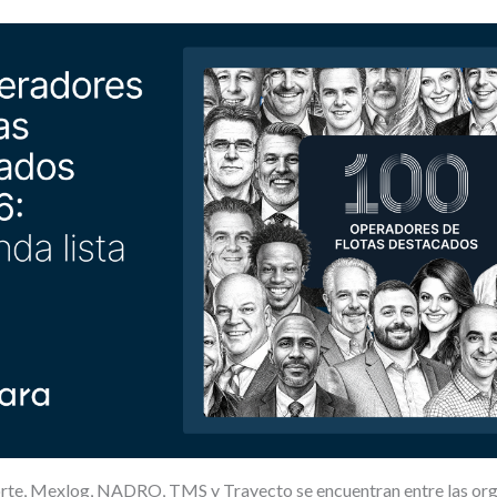
rte, Mexlog, NADRO, TMS y Trayecto se encuentran entre las or