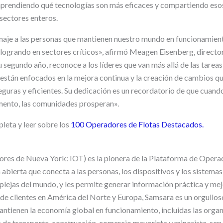
 aprendiendo qué tecnologías son más eficaces y compartiendo es
 sectores enteros.
enaje a las personas que mantienen nuestro mundo en funcionamient
logrando en sectores críticos», afirmó Meagen Eisenberg, direct
 segundo año, reconoce a los líderes que van más allá de las tareas
; están enfocados en la mejora continua y la creación de cambios q
guras y eficientes. Su dedicación es un recordatorio de que cuand
mento, las comunidades prosperan».
pleta y leer sobre los
100 Operadores de Flotas Destacados.
ores de Nueva York: IOT) es la pionera de la Plataforma de Oper
abierta que conecta a las personas, los dispositivos y los sistemas
ejas del mundo, y les permite generar información práctica y mej
de clientes en América del Norte y Europa, Samsara es un orgullos
antienen la economía global en funcionamiento, incluidas las organ
 de transporte, construcción, comercio mayorista y minorista, ser