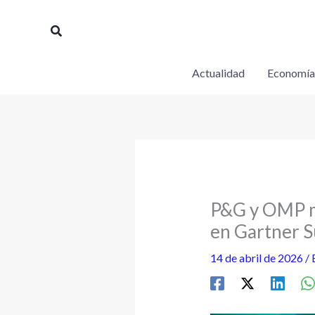
Ir
al
Buscar
contenido
Actualidad
Economía
P&G y OMP mu
en Gartner 
14 de abril de 2026
/