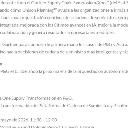
durante todo el Gartner Supply Chain Symposium/Xpo™ (del 5 al 7
ndo cómo Unison Planning™ ayuda a las organizaciones a ir más all
 hacia una orquestación continua de la cadena de suministro. Será 
 integrada, mejorada con los últimos avances en IA, mejora la mode
la colaboración y genera resultados empresariales medibles.
n Gartner para conocer de primera mano los casos de P&G y Astra
no hacia decisiones de cadena de suministro más inteligentes y rá
n
G está liderando la próxima era de la orquestación autónoma de
e One Supply Transformation en P&G.
 Transformación de Plataforma de Cadena de Suministro y Planifi
 mayo de 2026, 11:30 – 12:00
orld Swan and Dolphin Resort, Orlando, Florida