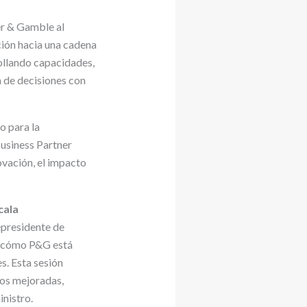
er & Gamble al
ión hacia una cadena
ollando capacidades,
a de decisiones con
o para la
usiness Partner
ovación, el impacto
cala
epresidente de
n cómo P&G está
s. Esta sesión
os mejoradas,
inistro.