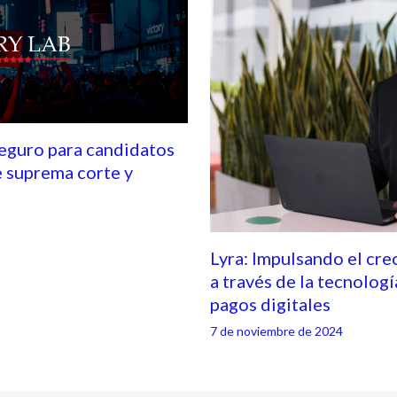
seguro para candidatos
e suprema corte y
Lyra: Impulsando el cre
a través de la tecnologí
pagos digitales
7 de noviembre de 2024