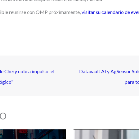
sible reunirse con OMP próximamente,
visitar su calendario de eve
e Chery cobra impulso: el
Datavault AI y AgSensor Solu
ógico"
para t
O