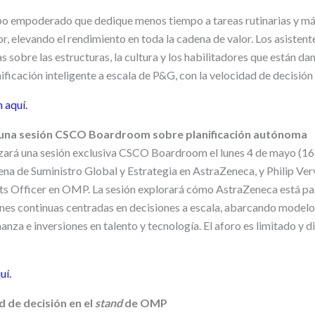
ipo empoderado que dedique menos tiempo a tareas rutinarias y má
or, elevando el rendimiento en toda la cadena de valor. Los asisten
 sobre las estructuras, la cultura y los habilitadores que están da
ficación inteligente a escala de P&G, con la velocidad de decisión
n aquí.
 una sesión CSCO Boardroom sobre planificación autónoma
rá una sesión exclusiva CSCO Boardroom el lunes 4 de mayo (16
na de Suministro Global y Estrategia en AstraZeneca, y Philip Ver
 Officer en OMP. La sesión explorará cómo AstraZeneca está pa
nes continuas centradas en decisiones a escala, abarcando modelo
nza e inversiones en talento y tecnología. El aforo es limitado y d
uí.
d de decisión en el
stand
de OMP