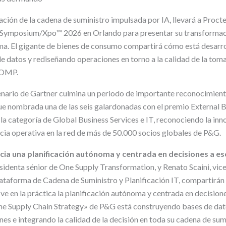
ación de la cadena de suministro impulsada por IA, llevará a Proct
 Symposium/Xpo™ 2026 en Orlando para presentar su transformac
ma. El gigante de bienes de consumo compartirá cómo está desarr
e datos y rediseñando operaciones en torno a la calidad de la tom
 OMP.
cenario de Gartner culmina un periodo de importante reconocimient
 nombrada una de las seis galardonadas con el premio External B
la categoría de Global Business Services e IT, reconociendo la inn
ncia operativa en la red de más de 50.000 socios globales de P&G.
cia una planificación autónoma y centrada en decisiones a es
sidenta sénior de One Supply Transformation, y Renato Scaini, vic
ataforma de Cadena de Suministro y Planificación IT, compartirá
e en la práctica la planificación autónoma y centrada en decisione
ne Supply Chain Strategy» de P&G está construyendo bases de dat
es e integrando la calidad de la decisión en toda su cadena de sum