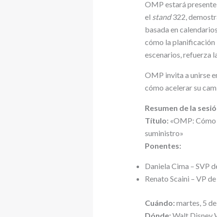
OMP estará presente 
el
stand
322, demostra
basada en calendarios
cómo la planificación
escenarios, refuerza 
OMP invita a unirse e
cómo acelerar su cami
Resumen de la sesió
Título:
«OMP: Cómo P&
suministro»
Ponentes:
Daniela Cima – SVP d
Renato Scaini – VP de
Cuándo:
martes, 5 de
Dónde:
Walt Disney W