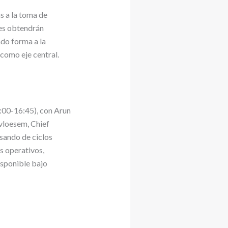
s a la toma de
tes obtendrán
ndo forma a la
 como eje central.
:00-16:45), con Arun
vloesem, Chief
sando de ciclos
s operativos,
isponible bajo