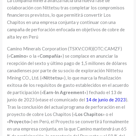
La compañía minera avanza hacia una nueva fase de
colaboración con Nittetsu tras completar los compromisos
financieros previstos, lo que permitirá convertir Los
Chapitos en una empresa conjunta y continuar con una
campaña de perforación enfocada en objetivos de cobre de
alta ley en Perú
Camino Minerals Corporation (TSXV:COR)(OTC:CAMZF)
(«
Camino
» o la «
Compañía
«) se complace en anunciar la
recepción del sexto y último pago de 1,5 millones de dólares
canadienses por parte de su socio de exploración Nittetsu
Mining CO., Ltd. («
Nittetsu
«), lo que marca la finalización
exitosa de los requisitos de gasto establecidos en el acuerdo
de participación («
Earn-In Agreement
«) fechado el 13 de
junio de 2023 (véase el comunicado del
14 de junio de 2023
).
Tras la conclusión del actual programa de perforación en el
proyecto de cobre Los Chapitos («
Los Chapitos
» o el
«
Proyecto
«) en Perú, el Proyecto se convertirá formalmente
en una empresa conjunta, en la que Camino mantendrá un 65
% de participación, la operatoria del Proyecto y el 50 % del