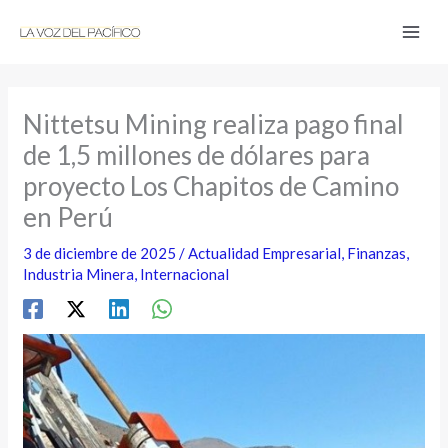
Ir
al
contenido
Nittetsu Mining realiza pago final
de 1,5 millones de dólares para
proyecto Los Chapitos de Camino
en Perú
3 de diciembre de 2025
/
Actualidad Empresarial
,
Finanzas
,
Industria Minera
,
Internacional