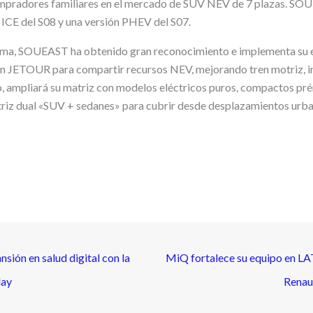
mpradores familiares en el mercado de SUV NEV de 7 plazas. SO
n ICE del S08 y una versión PHEV del S07.
ma, SOUEAST ha obtenido gran reconocimiento e implementa su e
on JETOUR para compartir recursos NEV, mejorando tren motriz, in
ro, ampliará su matriz con modelos eléctricos puros, compactos pr
riz dual «SUV + sedanes» para cubrir desde desplazamientos urba
sión en salud digital con la
MiQ fortalece su equipo en LA
day
Renau