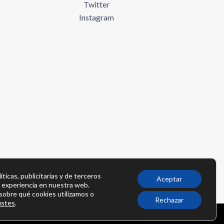
Twitter
Instagram
íticas, publicitarias y de terceros
Aceptar
r experiencia en nuestra web.
obre qué cookies utilizamos o
Rechazar
ustes
.
Política de privacidad
-
Política de cookies
-
Contacto