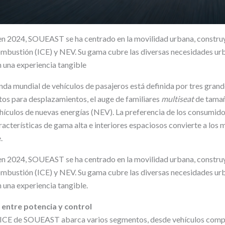
en 2024, SOUEAST se ha centrado en la movilidad urbana, constru
mbustión (ICE) y NEV. Su gama cubre las diversas necesidades ur
una experiencia tangible
da mundial de vehículos de pasajeros está definida por tres grande
os para desplazamientos, el auge de familiares
multiseat
de tamañ
ehículos de nuevas energías (NEV). La preferencia de los consumid
racterísticas de gama alta e interiores espaciosos convierte a los
.
en 2024, SOUEAST se ha centrado en la movilidad urbana, constru
mbustión (ICE) y NEV. Su gama cubre las diversas necesidades ur
una experiencia tangible.
 entre potencia y control
s ICE de SOUEAST abarca varios segmentos, desde vehículos comp