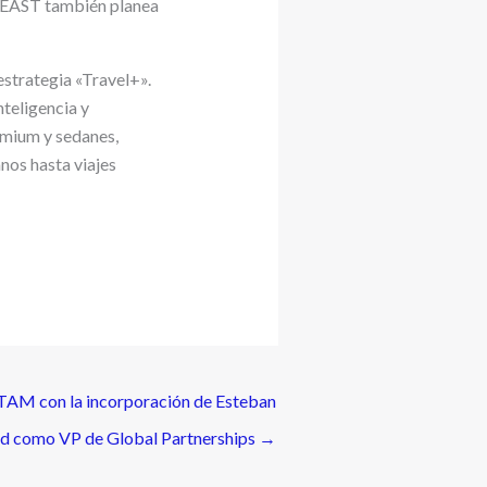
UEAST también planea
strategia «Travel+».
teligencia y
émium y sedanes,
nos hasta viajes
TAM con la incorporación de Esteban
d como VP de Global Partnerships
→