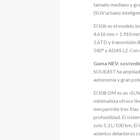
tamaño mediano y gran
(SUV urbano inteligen
El S06 es el modelo in
4.616 mm × 1.910 mm ×
1,6TD y transmisión 8
540° y ADAS L2. Con un
Gama NEV: sostenibi
SOUEAST ha ampliado 
autonomía y gran pote
El S08 DM es un «SUV 
minimalista ofrece lín
mm permite tres filas 
profundidad. El sist
solo 5,3 L/100 km. El 
asientos delanteros co