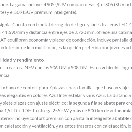
de. La gama incluye el S05 (SUV compacto Ease), el S06 (SUV urba
te) y el S09 (SUV prémium inteligente).
signia. Cuenta con frontal de rugido de tigre y luces traseras LED.
 1.690 mm y distancia entre ejes de 2.720 mm, ofrece una cabina
AT equilibran economía y placer de conducción. Incluye pantalla d
 interior de lujo multicolor, es la opción preferida por jóvenes ur
lidad y rendimiento
su cartera NEV con los S06 DM y S08 DM. Estos vehículos logra
ncia.
urbano de confort para 7 plazas» para familias que buscan viajes 
eas elegantes en colores Azul Interestelar y Gris Azur. La distancia
y siete plazas con ajuste eléctrico; la segunda fila se abate para c
ema 1,5TD + 1DHT entrega 255 kW y más de 800 km de autonomía,
interior incluye confort prémium con pantalla inteligente abatible 
n calefacción y ventilación, y asientos traseros con calefacción, lo 