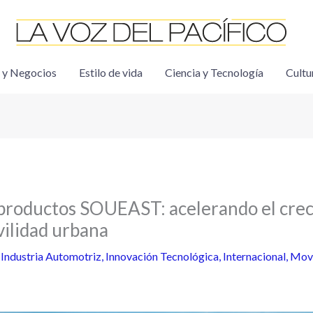
 y Negocios
Estilo de vida
Ciencia y Tecnología
Cultu
 productos SOUEAST: acelerando el cre
vilidad urbana
/
Industria Automotriz
,
Innovación Tecnológica
,
Internacional
,
Movi