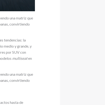
yendo una matriz que
banas, convirtiendo
s tendencias: la
o medio y grande, y
ores por SUV con
 modelos
multiseat
en
yendo una matriz que
banas, convirtiendo
actos hasta de