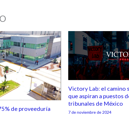
O
Victory Lab: el camino 
que aspiran a puestos d
tribunales de México
75% de proveeduría
7 de noviembre de 2024