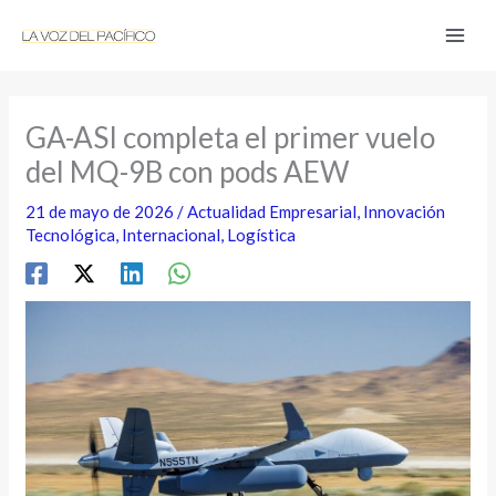
Ir
al
contenido
GA-ASI completa el primer vuelo
del MQ-9B con pods AEW
21 de mayo de 2026
/
Actualidad Empresarial
,
Innovación
Tecnológica
,
Internacional
,
Logística