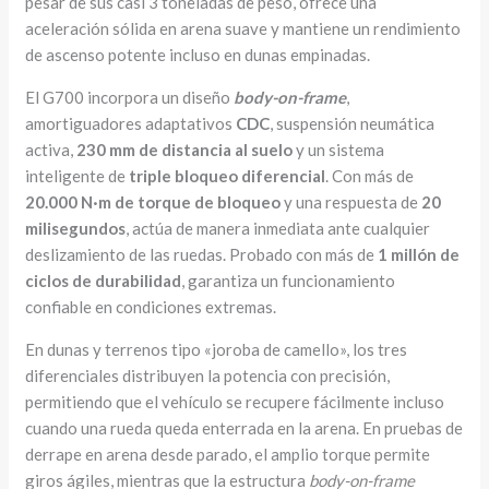
pesar de sus casi 3 toneladas de peso, ofrece una
aceleración sólida en arena suave y mantiene un rendimiento
de ascenso potente incluso en dunas empinadas.
El G700 incorpora un diseño
body-on-frame
,
amortiguadores adaptativos
CDC
, suspensión neumática
activa,
230 mm de distancia al suelo
y un sistema
inteligente de
triple bloqueo diferencial
. Con más de
20.000 N·m de torque de bloqueo
y una respuesta de
20
milisegundos
, actúa de manera inmediata ante cualquier
deslizamiento de las ruedas. Probado con más de
1 millón de
ciclos de durabilidad
, garantiza un funcionamiento
confiable en condiciones extremas.
En dunas y terrenos tipo «joroba de camello», los tres
diferenciales distribuyen la potencia con precisión,
permitiendo que el vehículo se recupere fácilmente incluso
cuando una rueda queda enterrada en la arena. En pruebas de
derrape en arena desde parado, el amplio torque permite
giros ágiles, mientras que la estructura
body-on-frame