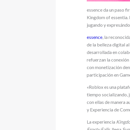
essence da un paso fir
Kingdom of essentia. 
jugando y expresándo
essence
, la reconoci
de la belleza digital 
desarrollada en cola
refuerzan la conexión
con monetización dent
participación en Gam
«Roblox es una plata
tiempo socializando, 
con ellas de manera au
y Experiencia de Comu
La experiencia
Kingdo
Frosty Falls
, llega
Sun