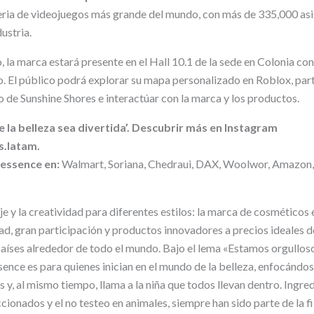
ria de videojuegos más grande del mundo, con más de 335,000 asi
ustria.
, la marca estará presente en el Hall 10.1 de la sede en Colonia co
o. El público podrá explorar su mapa personalizado en Roblox, parti
 de Sunshine Shores e interactúar con la marca y los productos.
 la belleza sea divertida’. Descubrir más en Instagram
.latam.
essence en:
Walmart, Soriana, Chedraui, DAX, Woolwor, Amazon,
je y la creatividad para diferentes estilos: la marca de cosméticos
dad, gran participación y productos innovadores a precios ideales
países alrededor de todo el mundo. Bajo el lema «Estamos orgulloso
sence es para quienes inician en el mundo de la belleza, enfocándo
 y, al mismo tiempo, llama a la niña que todos llevan dentro. Ingre
onados y el no testeo en animales, siempre han sido parte de la fi