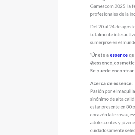
Gamescom 2025, la fe
profesionales de la ind
Del 20 al 24 de agosto
totalmente interactiv
sumérjirse en el mundo
‘Únete a
essence
que
@essence_cosmetics
Se puede encontrar 
Acerca de essence:
Pasión por el maquilla
sinónimo de alta cali
estar presente en 80 
corazón late rosa», es
adolescentes y jóvenes
cuidadosamente selecci