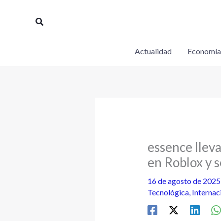
Ir
al
Buscar
contenido
Actualidad
Economía
essence lleva
en Roblox y 
16 de agosto de 202
Tecnológica
,
Internac