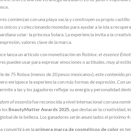
ence.
dores comienzan con una playa vacía y construyen su propio castillo 
 únicos y coleccionando monedas para ayudar a la isla a recupera
rdiana solar: la princesa Solara. La experiencia invita a la creativi
expresión, valores clave de la marca.
nce lanza un artículo con monetización en Roblox: el
essence Emot
ares pueden usar para expresar emociones o actitudes, muy al estil
ble de 75 Robux (menos de 20 pesos mexicanos), este contenido p
 pero enriquece la experiencia con más formas de expresión. Con un
rmite a las y los jugadores reflejar su energía y personalidad dentr
dom of essentia
fue reconocida a nivel internacional con una nom
 los
BeautyMatter Awards 2025
, que destacan la creatividad, 
 global de la belleza. Los ganadores serán anunciados el próximo 4
e convertirá en la
primera marca de cosméticos de color
en ten