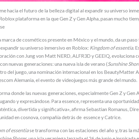
me hacia el futuro de la belleza digital al expandir su universo inm
Roblox plataforma en la que Gen Z y Gen Alpha, pasan mucho tiem
se
da marca de cosméticos presente en México y el mundo, da un paso f
al expandir su universo inmersivo en Roblox:
Kingdom of essentia
. E
boración con Jung von Matt NERD, ALFR3D y GEEIQ, evoluciona 
 con nuevas generaciones: una nueva isla de verano (
Sunshine Shor
ro del juego, una nominación internacional en los BeautyMatter 
escom Alemania, el evento de videojuegos más grande del mundo.
forma donde las nuevas generaciones, especialmente Gen Z y Gen 
jugando y expresándose. Para essence, representa una oportunidad
téntica, divertida y significativa», afirma Sebastian Romanus, Dir
nidad en cosnova, compañía detrás de essence y Catrice.
m of essentia
se transforma con las estaciones del año y, tras la má
shine Shores
, una isla veraniega lanzada el 26 de junio e inspirada