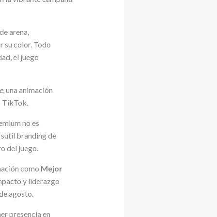
de arena,
r su color. Todo
dad, el juego
e
, una animación
o TikTok.
remium no es
 sutil branding de
o del juego.
inación como
Mejor
impacto y liderazgo
 de agosto.
er presencia en