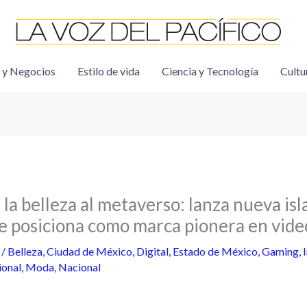
 y Negocios
Estilo de vida
Ciencia y Tecnología
Cultu
 la belleza al metaverso: lanza nueva is
se posiciona como marca pionera en vid
5
/
Belleza
,
Ciudad de México
,
Digital
,
Estado de México
,
Gaming
,
ional
,
Moda
,
Nacional