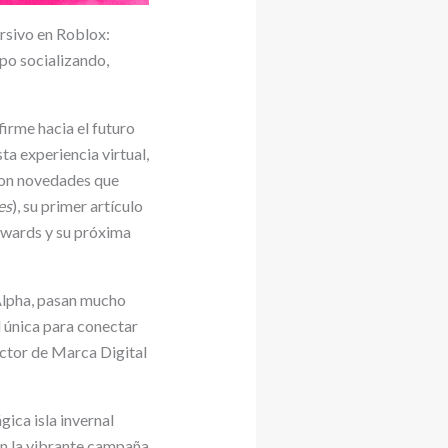
ersivo en Roblox:
po socializando,
irme hacia el futuro
sta experiencia virtual,
con novedades que
es
), su primer artículo
Awards y su próxima
Alpha, pasan mucho
 única para conectar
ector de Marca Digital
gica isla invernal
 en la vibrante campaña