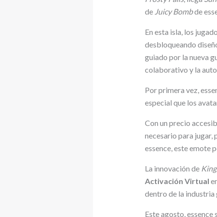
de
Juicy Bomb
de ess
En esta isla, los juga
desbloqueando diseños
guiado por la nueva gua
colaborativo y la auto
Por primera vez, esse
especial que los avat
Con un precio accesi
necesario para jugar,
essence, este emote pe
La innovación de
King
Activación Virtual
en
dentro de la industria
Este agosto, essence s