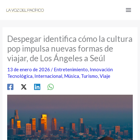
Ir
al
contenido
Despegar identifica cómo la cultura
pop impulsa nuevas formas de
viajar, de Los Ángeles a Seúl
13 de enero de 2026
/
Entretenimiento
,
Innovación
Tecnológica
,
Internacional
,
Música
,
Turismo
,
Viaje