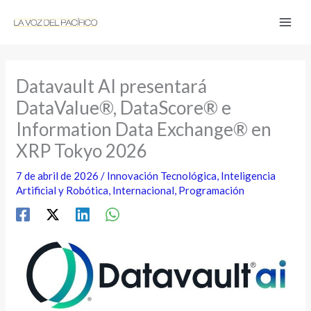
Ir
al
contenido
Datavault AI presentará
DataValue®, DataScore® e
Information Data Exchange® en
XRP Tokyo 2026
7 de abril de 2026
/
Innovación Tecnológica
,
Inteligencia
Artificial y Robótica
,
Internacional
,
Programación