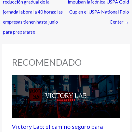
reducción gradual de la
impulsan la icónica USPA Gold
jornada laboral a 40 horas: las
Cup en el USPA National Polo
empresas tienen hasta junio
Center
→
para prepararse
RECOMENDADO
Victory Lab: el camino seguro para