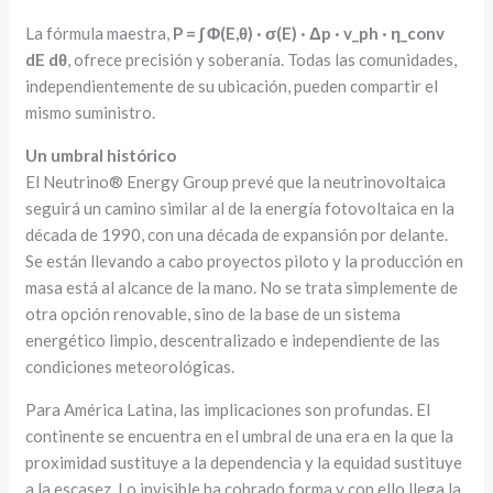
La fórmula maestra,
P = ∫ Φ(E,θ) · σ(E) · Δp · v_ph · η_conv
dE dθ
, ofrece precisión y soberanía. Todas las comunidades,
independientemente de su ubicación, pueden compartir el
mismo suministro.
Un umbral histórico
El Neutrino® Energy Group prevé que la neutrinovoltaica
seguirá un camino similar al de la energía fotovoltaica en la
década de 1990, con una década de expansión por delante.
Se están llevando a cabo proyectos piloto y la producción en
masa está al alcance de la mano. No se trata simplemente de
otra opción renovable, sino de la base de un sistema
energético limpio, descentralizado e independiente de las
condiciones meteorológicas.
Para América Latina, las implicaciones son profundas. El
continente se encuentra en el umbral de una era en la que la
proximidad sustituye a la dependencia y la equidad sustituye
a la escasez. Lo invisible ha cobrado forma y con ello llega la