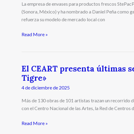
La empresa de envases para productos frescos StePacP
(Sonora, México) y ha nombrado a Daniel Peña como ge
refuerza su modelo de mercado local con
Read More »
El CEART presenta últimas s
El
CEART
Tigre»
presenta
4 de diciembre de 2025
últimas
semanas
Más de 130 obras de 101 artistas trazan un recorrido d
de
con el Centro Nacional de las Artes, la Red de Centros 
«Cachorros
de
Read More »
Tigre»