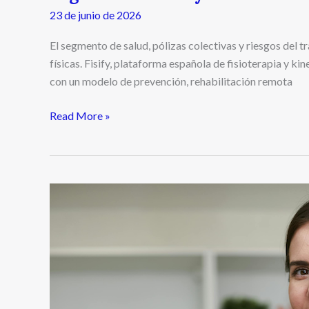
23 de junio de 2026
El segmento de salud, pólizas colectivas y riesgos del 
físicas. Fisify, plataforma española de fisioterapia y kines
con un modelo de prevención, rehabilitación remota
Read More »
PRM
Seguros
identifica
5
mitos
que
frenan