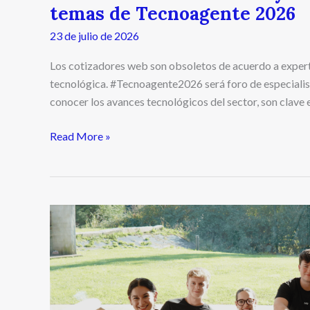
temas de Tecnoagente 2026
23 de julio de 2026
Los cotizadores web son obsoletos de acuerdo a exper
tecnológica. #Tecnoagente2026 será foro de especialist
conocer los avances tecnológicos del sector, son clave e
Read More »
Del
modelo
reactivo
al
preventivo:
cómo