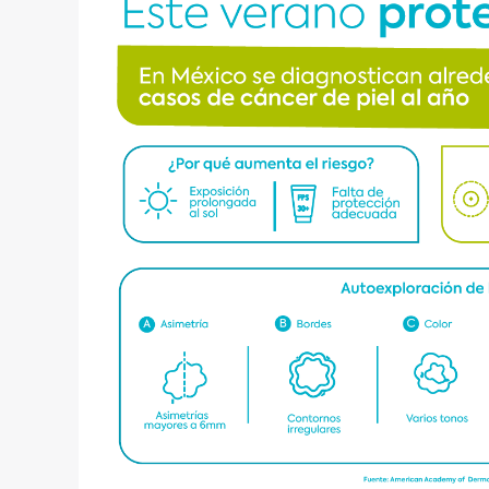
elevan
la
exposición
al
sol
y,
con
ello,
los
casos
de
cáncer
de
piel
en
México