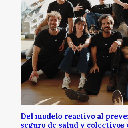
Fisify
redefine
el
seguro
de
salud
y
colectivos
en
Latinoamérica
Del modelo reactivo al preven
seguro de salud y colectivos