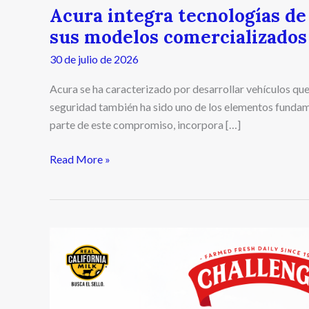
Acura integra tecnologías de
sus modelos comercializados
30 de julio de 2026
Acura se ha caracterizado por desarrollar vehículos qu
seguridad también ha sido uno de los elementos fundam
parte de este compromiso, incorpora […]
Read More »
Challenge
Whipping
Cream:
Una
novedad