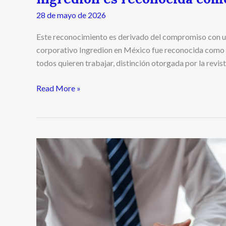
28 de mayo de 2026
Este reconocimiento es derivado del compromiso con un
corporativo Ingredion en México fue reconocida como 
todos quieren trabajar, distinción otorgada por la revis
Read More »
Avalúo
fiscal:
la
base
técnica
para
determinar