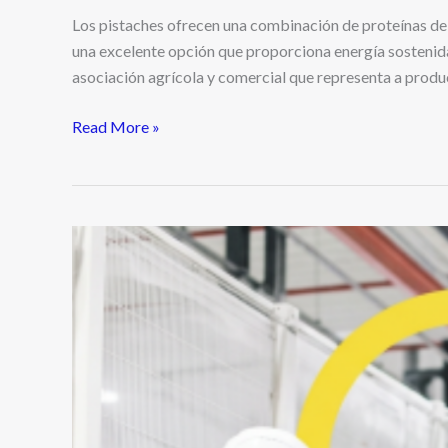
Los pistaches ofrecen una combinación de proteínas de a
una excelente opción que proporciona energía sostenid
asociación agrícola y comercial que representa a produ
Read More »
Ingredion
es
reconocida
como
una
Súper
Empresa
2026