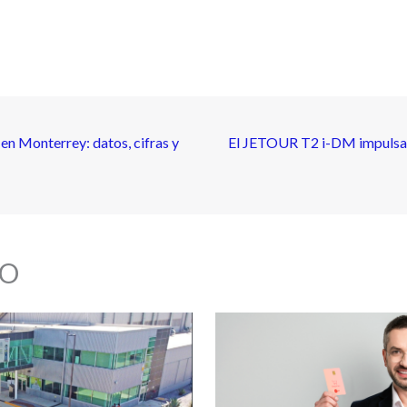
en Monterrey: datos, cifras y
El JETOUR T2 i-DM impulsa lo
O