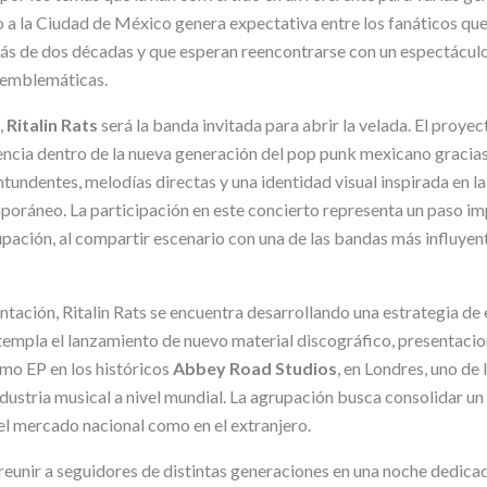
o a la Ciudad de México genera expectativa entre los fanáticos q
ás de dos décadas y que esperan reencontrarse con un espectáculo
 emblemáticas.
,
Ritalin Rats
será la banda invitada para abrir la velada. El proyec
encia dentro de la nueva generación del pop punk mexicano gracia
undentes, melodías directas y una identidad visual inspirada en la 
poráneo. La participación en este concierto representa un paso im
upación, al compartir escenario con una de las bandas más influyen
tación, Ritalin Rats se encuentra desarrollando una estrategia de
templa el lanzamiento de nuevo material discográfico, presentacion
mo EP en los históricos
Abbey Road Studios
, en Londres, uno de
dustria musical a nivel mundial. La agrupación busca consolidar u
el mercado nacional como en el extranjero.
reunir a seguidores de distintas generaciones en una noche dedicad