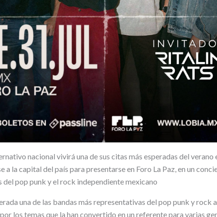
ernativo nacional vivirá una de sus citas más esperadas del verano e
 a la capital del país para presentarse en Foro La Paz, en un concie
s del pop punk y el rock independiente mexicano
erada una de las bandas más representativas del pop punk y rock al
 por los temas que la han convertido en un referente para varias g