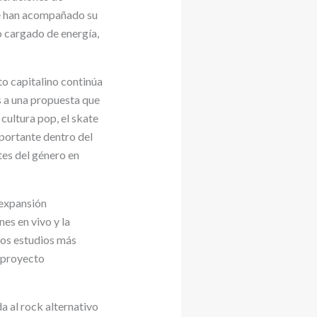
ue han acompañado su
 cargado de energía,
to capitalino continúa
s a una propuesta que
cultura pop, el skate
portante dentro del
tes del género en
 expansión
es en vivo y la
 los estudios más
n proyecto
a al rock alternativo