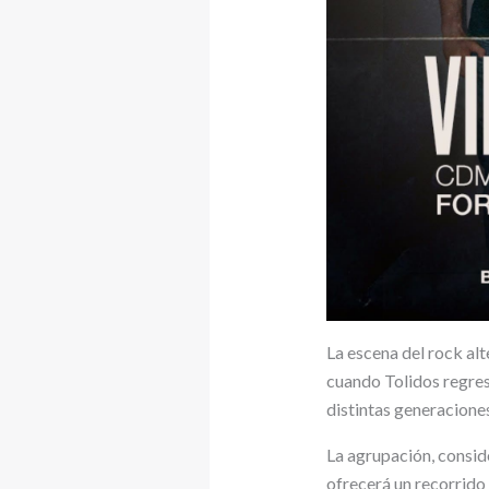
La escena del rock alt
cuando Tolidos regrese
distintas generacione
La agrupación, consid
ofrecerá un recorrido