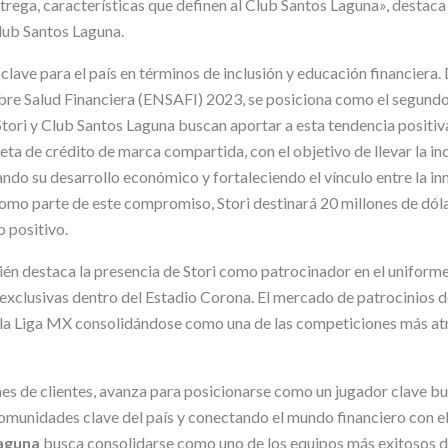
trega, características que definen al Club Santos Laguna», destaca
lub Santos Laguna.
clave para el país en términos de inclusión y educación financiera.
re Salud Financiera (ENSAFI) 2023, se posiciona como el segundo
Stori y Club Santos Laguna buscan aportar a esta tendencia positiv
eta de crédito de marca compartida, con el objetivo de llevar la inc
ndo su desarrollo económico y fortaleciendo el vínculo entre la in
Como parte de este compromiso, Stori destinará 20 millones de dóla
 positivo.
én destaca la presencia de Stori como patrocinador en el uniforme
s exclusivas dentro del Estadio Corona. El mercado de patrocinios
 la Liga MX consolidándose como una de las competiciones más atr
ones de clientes, avanza para posicionarse como un jugador clave b
comunidades clave del país y conectando el mundo financiero con el
aguna
busca consolidarse como uno de los equipos más exitosos d