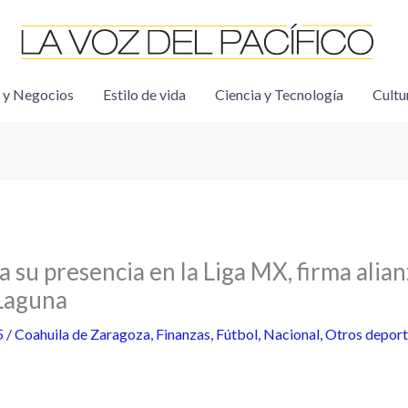
 y Negocios
Estilo de vida
Ciencia y Tecnología
Cultu
a su presencia en la Liga MX, firma alian
Laguna
5
/
Coahuila de Zaragoza
,
Finanzas
,
Fútbol
,
Nacional
,
Otros deport