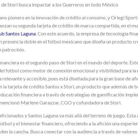
 de Stori busca impactar a los Guerreros en todo México
ano pionero en la innovación de crédito al consumo, y Orlegi Sport
 lanzan su segunda tarjeta de crédito de marca compartida, en el m
ub Santos Laguna
. Con este acuerdo, la empresa de tecnología fina
resencia doble en el fútbol mexicano que diseña un producto cre
 patrocinio.
inanciera es el segundo paso de Stori en el mundo del deporte. Est
del fútbol como motor de conexión emocional y visibilidad para la 
 relevante y accesible, pues está diseñada para la gran base de afi
la tarjeta de crédito Santos x Stori, un producto que además de be
ucación financiera a través de estrategias de gamificación imple
, mencionó Marlene Garayzar, CGO y cofundadora de Stori.
 aficionados y Santos Laguna va más allá del terreno de juego. Esta 
fútbol y el bienestar financiero, ofreciendo a la afición una experie
den la cancha. Busca conectar con la audiencia a través de valores