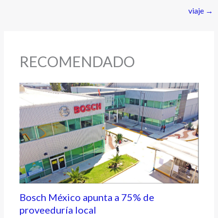
viaje
→
RECOMENDADO
Bosch México apunta a 75% de
proveeduría local