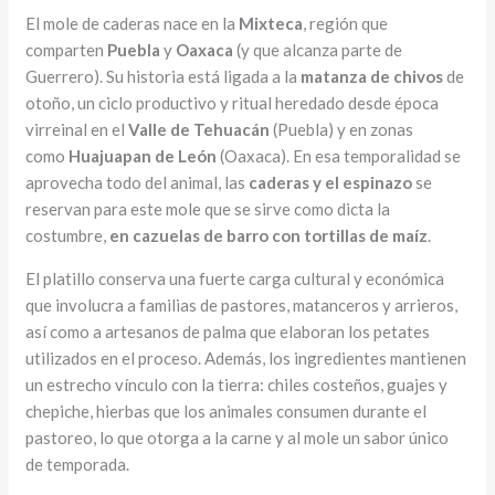
El mole de caderas nace en la
Mixteca
, región que
comparten
Puebla
y
Oaxaca
(y que alcanza parte de
Guerrero). Su historia está ligada a la
matanza de chivos
de
otoño, un ciclo productivo y ritual heredado desde época
virreinal en el
Valle de Tehuacán
(Puebla) y en zonas
como
Huajuapan de León
(Oaxaca). En esa temporalidad se
aprovecha todo del animal, las
caderas y el espinazo
se
reservan para este mole que se sirve como dicta la
costumbre,
en cazuelas de barro con tortillas de maíz
.
El platillo conserva una fuerte carga cultural y económica
que involucra a familias de pastores, matanceros y arrieros,
así como a artesanos de palma que elaboran los petates
utilizados en el proceso. Además, los ingredientes mantienen
un estrecho vínculo con la tierra: chiles costeños, guajes y
chepiche, hierbas que los animales consumen durante el
pastoreo, lo que otorga a la carne y al mole un sabor único
de temporada.