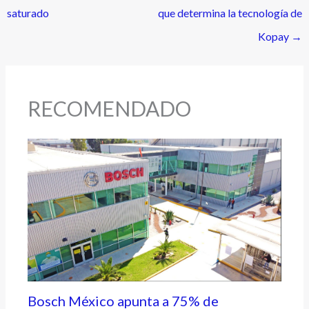
saturado
que determina la tecnología de
Kopay
→
RECOMENDADO
Bosch México apunta a 75% de