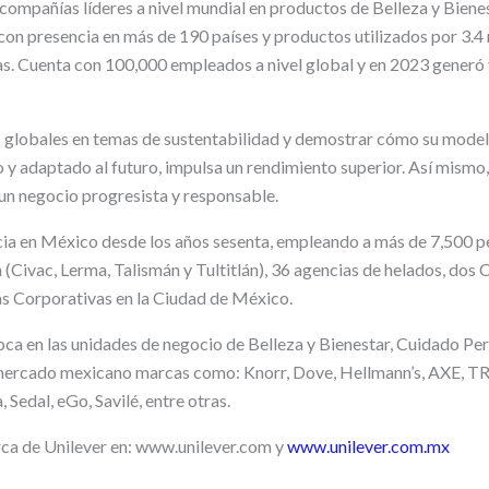
 compañías líderes a nivel mundial en productos de Belleza y Biene
con presencia en más de 190 países y productos utilizados por 3.4 
as. Cuenta con 100,000 empleados a nivel global y en 2023 generó 
res globales en temas de sustentabilidad y demostrar cómo su mode
o y adaptado al futuro, impulsa un rendimiento superior. Así mismo
 un negocio progresista y responsable.
cia en México desde los años sesenta, empleando a más de 7,500 p
(Civac, Lerma, Talismán y Tultitlán), 36 agencias de helados, dos 
as Corporativas en la Ciudad de México.
oca en las unidades de negocio de Belleza y Bienestar, Cuidado Per
 mercado mexicano marcas como: Knorr, Dove, Hellmann’s, AXE, TR
 Sedal, eGo, Savilé, entre otras.
ca de Unilever en: www.unilever.com y
www.unilever.com.mx