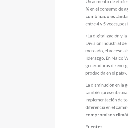
Un aumento de eficienc
% en el consumo de a
combinado estánda
entre 4 y 5 veces, pos
«La digitalización y l
División Industrial d
mercado, el acceso a 
liderazgo. En Nalco W
generadoras de energí
producida en el país».
La disminución en la g
también presenta una 
implementación de tec
diferencia en el cami
compromisos climát
Fuentes