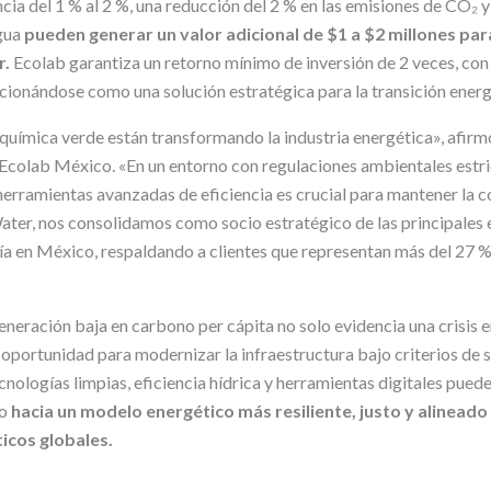
ia del 1 % al 2 %, una reducción del 2 % en las emisiones de CO₂ y
gua
pueden generar un valor adicional de $1 a $2 millones para
r.
Ecolab garantiza un retorno mínimo de inversión de 2 veces, con
icionándose como una solución estratégica para la transición energ
a química verde están transformando la industria energética», afirmó
e Ecolab México. «En un entorno con regulaciones ambientales estri
herramientas avanzadas de eficiencia es crucial para mantener la c
ater, nos consolidamos como socio estratégico de las principales
a en México, respaldando a clientes que representan más del 27 % 
eneración baja en carbono per cápita no solo evidencia una crisis e
oportunidad para modernizar la infraestructura bajo criterios de s
nologías limpias, eficiencia hídrica y herramientas digitales pued
no
hacia un modelo energético más resiliente, justo y alineado
icos globales.