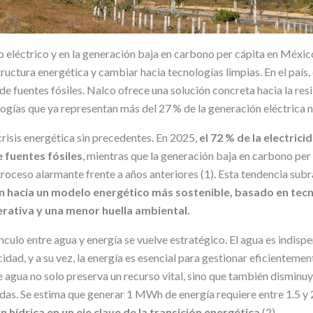
o eléctrico y en la generación baja en carbono per cápita en Méxic
ructura energética y cambiar hacia tecnologías limpias. En el país, 
de fuentes fósiles. Nalco ofrece una solución concreta hacia la resi
ogías que ya representan más del 27 % de la generación eléctrica 
risis energética sin precedentes. En 2025,
el 72 % de la electric
 fuentes fósiles
, mientras que la generación baja en carbono per
oceso alarmante frente a años anteriores (1). Esta tendencia sub
ón hacia un modelo energético más sostenible, basado en tecn
erativa y una menor huella ambiental.
ínculo entre agua y energía se vuelve estratégico. El agua es indisp
idad, y a su vez, la energía es esencial para gestionar eficientemente
 agua no solo preserva un recurso vital, sino que también disminuy
adas. Se estima que generar 1 MWh de energía requiere entre 1.5 y 
n hídrica en un eje clave de la transición energética
(2).