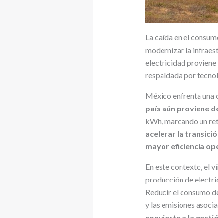
La caída en el consum
modernizar la infraest
electricidad proviene 
respaldada por tecnol
México enfrenta una c
país aún proviene de
kWh, marcando un retr
acelerar la transici
mayor eficiencia op
En este contexto, el v
producción de electric
Reducir el consumo de
y las emisiones asoci
convierte a la gestió