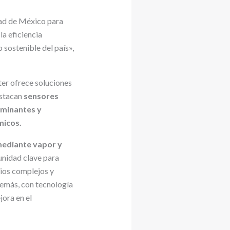
dad de México para
la eficiencia
 sostenible del país»,
ter ofrece soluciones
estacan
sensores
aminantes y
micos.
 mediante vapor y
tunidad clave para
rios complejos y
demás, con tecnología
ora en el