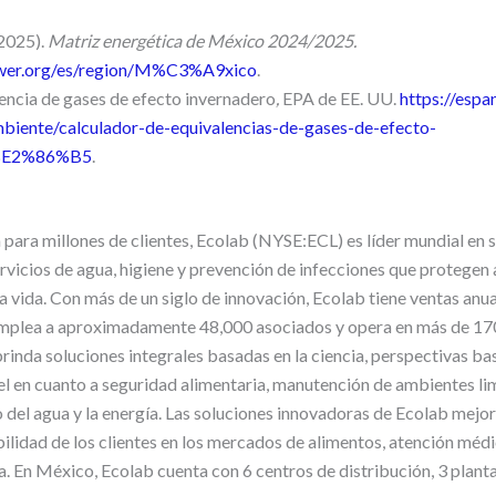
2025).
Matriz energética de México 2024/2025.
ower.org/es/region/M%C3%A9xico
.
encia de gases de efecto invernadero
,
EPA de EE. UU.
https://espa
biente/calculador-de-equivalencias-de-gases-de-efecto-
s%E2%86%B5
.
 para millones de clientes, Ecolab (NYSE:ECL) es líder mundial en 
rvicios de agua, higiene y prevención de infecciones que protegen a
la vida. Con más de un siglo de innovación, Ecolab tiene ventas anu
emplea a aproximadamente 48,000 asociados y opera en más de 170
inda soluciones integrales basadas en la ciencia, perspectivas ba
vel en cuanto a seguridad alimentaria, manutención de ambientes li
 del agua y la energía. Las soluciones innovadoras de Ecolab mejora
bilidad de los clientes en los mercados de alimentos, atención médic
a. En México, Ecolab cuenta con 6 centros de distribución, 3 plant