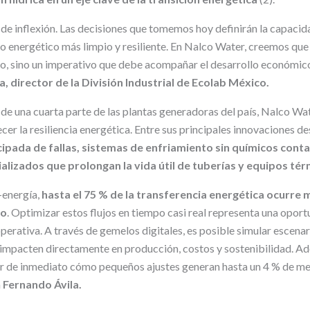
de inflexión. Las decisiones que tomemos hoy definirán la capaci
o energético más limpio y resiliente. En Nalco Water, creemos que 
ujo, sino un imperativo que debe acompañar el desarrollo económico
, director de la División Industrial de Ecolab México.
de una cuarta parte de las plantas generadoras del país, Nalco Wa
cer la resiliencia energética. Entre sus principales innovaciones d
cipada de fallas, sistemas de enfriamiento sin químicos cont
lizados que prolongan la vida útil de tuberías y equipos tér
-energía,
hasta el 75 % de la transferencia energética ocurre
to
. Optimizar estos flujos en tiempo casi real representa una opor
operativa. A través de gemelos digitales, es posible simular escena
impacten directamente en producción, costos y sostenibilidad. A
ar de inmediato cómo pequeños ajustes generan hasta un 4 % de mej
a
Fernando Ávila.