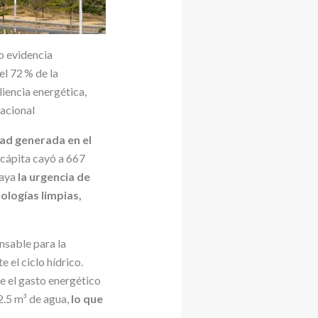
o evidencia
el 72 % de la
liencia energética,
nacional
idad generada en el
 cápita cayó a 667
raya
la urgencia de
ologías limpias,
ensable para la
 el ciclo hídrico.
e el gasto energético
2.5 m³ de agua,
lo que