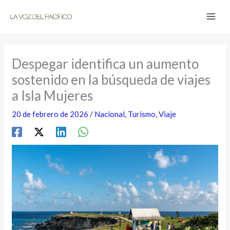
Ir
al
contenido
Despegar identifica un aumento
sostenido en la búsqueda de viajes
a Isla Mujeres
20 de febrero de 2026
/
Nacional
,
Turismo
,
Viaje