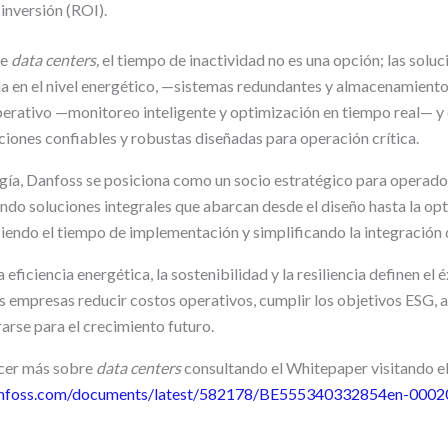
inversión (ROI).
de
data centers,
el tiempo de inactividad no es una opción; las solu
ncia en el nivel energético, —sistemas redundantes y almacenamient
perativo —monitoreo inteligente y optimización en tiempo real— y e
iones confiables y robustas diseñadas para operación crítica.
ogía, Danfoss se posiciona como un socio estratégico para operado
endo soluciones integrales que abarcan desde el diseño hasta la op
iendo el tiempo de implementación y simplificando la integración 
eficiencia energética, la sostenibilidad y la resiliencia definen el é
s empresas reducir costos operativos, cumplir los objetivos ESG, 
arse para el crecimiento futuro.
ocer más sobre
data centers
consultando el Whitepaper visitando e
.danfoss.com/documents/latest/582178/BE555340332854en-0002