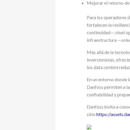
Mejorar el retorno de 
Para los operadores 
fortalecen la resilie
continuidad—, nivel o
infraestructura
—soluc
Más allá de la tecnol
inversionistas, ofreci
los
data centers
reduc
En un entorno donde la 
Danfoss permiten a la
confiabilidad y prepar
Danfoss invita a con
sitio
https://assets