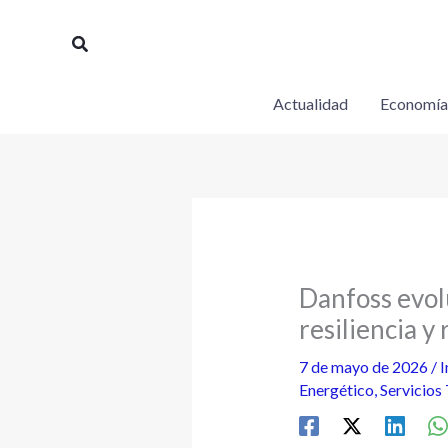
Ir
al
Buscar
contenido
Actualidad
Economía
Danfoss evolu
resiliencia y 
7 de mayo de 2026
/
I
Energético
,
Servicios