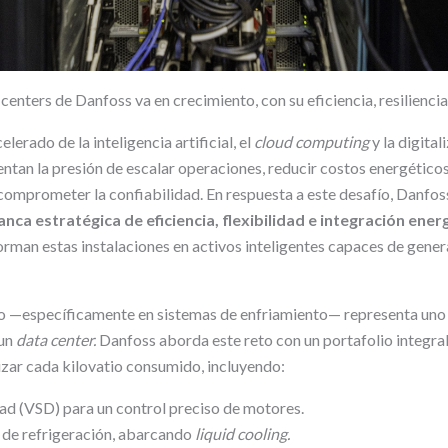
 centers de Danfoss va en crecimiento, con su eficiencia, resiliencia
lerado de la inteligencia artificial, el
cloud computing
y la digital
entan la presión de escalar operaciones, reducir costos energéticos
 comprometer la confiabilidad. En respuesta a este desafío, Danfos
anca estratégica de eficiencia, flexibilidad e integración ener
orman estas instalaciones en activos inteligentes capaces de gener
o —específicamente en sistemas de enfriamiento— representa uno
un
data center.
Danfoss aborda este reto con un portafolio integra
zar cada kilovatio consumido, incluyendo:
ad (VSD) para un control preciso de motores.
 de refrigeración, abarcando
liquid cooling.