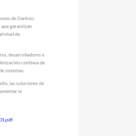
ciones de Danfoss
o que garantizan
l nivel de
res, desarrolladores e
timización continua de
de sistemas.
xito, las soluciones de
aumentar la
l
01.pdf
.