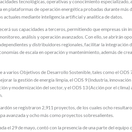
acidades tecnológicas, operativas y conocimiento especializado,
a en plataformas de operación energética probadas durante más d
s actuales mediante inteligencia artificial y analítica de datos.
frecerá sus capacidades a terceros, permitiendo que empresas sin i
monitoreo, análisis y operación avanzados. Con ello, se abrirán op
ependientes y distribuidores regionales, facilitar la integración 
economías de escala en operación y mantenimiento, además de cre
e a varios Objetivos de Desarrollo Sostenible, tales como el ODS 7
jorar la gestión de energía limpia, el ODS 9 (Industria, innovación 
ción y modernización del sector, y el ODS 13
(Acción por el clima) 
n.
alardón se registraron 2,911 proyectos, de los cuales ocho resulta
apa avanzada y ocho más como proyectos sobresalientes.
da el 29 de mayo, contó con la presencia de una parte del equipo q