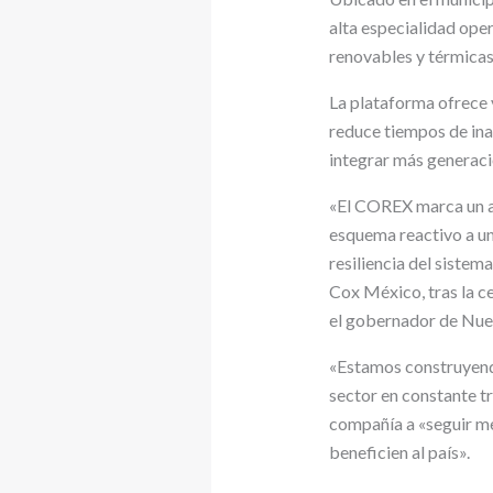
alta especialidad ope
renovables y térmicas 
La plataforma ofrece v
reduce tiempos de ina
integrar más generació
«El COREX marca un an
esquema reactivo a uno
resiliencia del sistem
Cox México, tras la c
el gobernador de Nue
«Estamos construyendo
sector en constante t
compañía a «seguir me
beneficien al país».