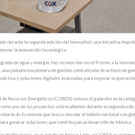
do durante la segunda edición del Innovafest, una iniciativa impuls
mover la innovación tecnológica
egrada de agua y energía, fue reconocida con el Premio a la Innova
 una plataforma pionera de gestión centralizada de activos de gen
edictiva y soluciones digitales avanzadas para mejorar la operación, 
 de Recursos Energéticos (COREX) obtuvo el galardón en la categ
 como uno de los proyectos sobresalientes durante la segunda edici
ecretaría de Economía que busca vincular al talento nacional con gob
para generar soluciones que contribuyan al desarrollo de México.
io de Pesquería, en el estado de Nuevo León, el COREX es el prime