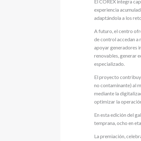
El COREX integra cap
experiencia acumulad
adaptándola a los reto
A futuro, el centro o
de control accedan a 
apoyar generadores ind
renovables, generar 
especializado.
El proyecto contribuy
no contaminante) al me
mediante la digitaliza
optimizar la operació
En esta edición del g
temprana, ocho en et
La premiación, celebra