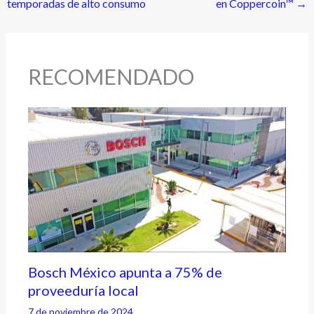
temporadas de alto consumo
en Coppercoin™
→
RECOMENDADO
Bosch México apunta a 75% de
proveeduría local
7 de noviembre de 2024