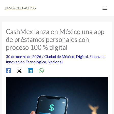
Ir
al
contenido
CashMex lanza en México una app
de préstamos personales con
proceso 100 % digital
30 de marzo de 2026
/
Ciudad de México
,
Digital
,
Finanzas
,
Innovación Tecnológica
,
Nacional