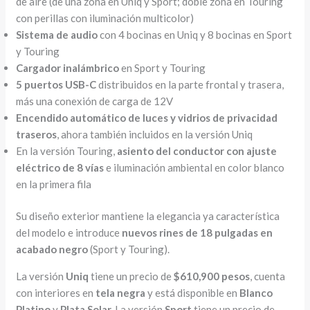
de aire
(de una zona en Uniq y Sport; doble zona en Touring
con perillas con iluminación multicolor)
Sistema de audio
con 4 bocinas en Uniq y 8 bocinas en Sport
y Touring
Cargador inalámbrico
en Sport y Touring
5 puertos USB-C
distribuidos en la parte frontal y trasera,
más una conexión de carga de 12V
Encendido automático de luces y vidrios de privacidad
traseros
, ahora también incluidos en la versión Uniq
En la versión Touring,
asiento del conductor con ajuste
eléctrico de 8 vías
e iluminación ambiental en color blanco
en la primera fila
Su diseño exterior mantiene la elegancia ya característica
del modelo e introduce
nuevos rines de 18 pulgadas en
acabado negro
(Sport y Touring).
La versión
Uniq
tiene un precio de
$610,900 pesos
, cuenta
con interiores en
tela negra
y está disponible en
Blanco
Platino
y
Plata Solar.
La versión
Sport
tiene un precio de