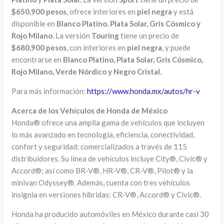
$650,900 pesos
, ofrece interiores en
piel negra
y está
disponible en
Blanco Platino
,
Plata Solar
, Gris Cósmico y
Rojo Milano
. La versión
Touring
tiene un precio de
$680,900 pesos
, con interiores en
piel negra
, y puede
encontrarse en
Blanco Platino
,
Plata Solar, Gris Cósmico,
Rojo Milano, Verde Nórdico y Negro Cristal.
Para más información:
https://www.honda.mx/autos/hr-v
Acerca de los Vehículos de Honda de México
Honda® ofrece una amplia gama de vehículos que incluyen
lo más avanzado en tecnología, eficiencia, conectividad,
confort y seguridad; comercializados a través de 115
distribuidores. Su línea de vehículos incluye City®, Civic® y
Accord®; así como BR-V®, HR-V®, CR-V®, Pilot® y la
minivan Odyssey®. Además, cuenta con tres vehículos
insignia en versiones híbridas: CR-V®, Accord® y Civic®.
Honda ha producido automóviles en México durante casi 30