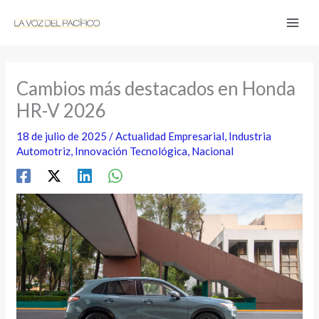
Ir
al
contenido
Cambios más destacados en Honda
HR-V 2026
18 de julio de 2025
/
Actualidad Empresarial
,
Industria
Automotriz
,
Innovación Tecnológica
,
Nacional