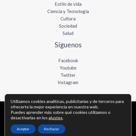
Estilo de vida
Ciencia y Tecnología
Cultura
Sociedad
Salud
Síguenos
Facebook
Youtube
Twitter
Instagram
Utilizamos cookies analíticas, publicitarias y de terceros para
ofrecerte la mejor experiencia en nuestra web.
Copyright © Todos los derechos reservados -
Puedes aprender más sobre qué cookies utilizamos o
desactivarlas en los
ajustes
.
lavozdelpacifico.com
Aceptar
Rechazar
Política de privacidad
-
Política de cookies
-
Contacto